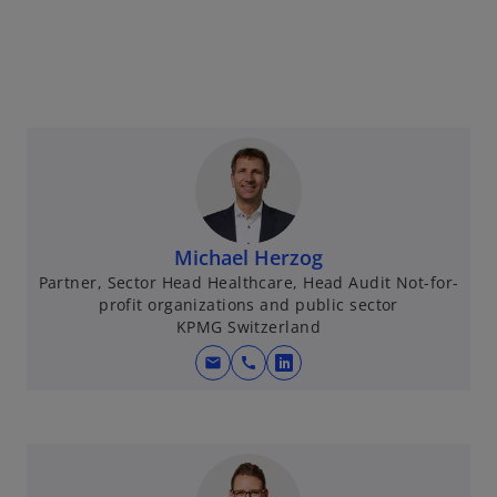
Michael Herzog
Partner, Sector Head Healthcare, Head Audit Not-for-
profit organizations and public sector
KPMG Switzerland
mail
call
s
’
o
u
v