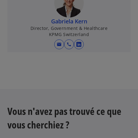
r
e
d
Gabriela Kern
a
Director, Government & Healthcare
n
KPMG Switzerland
s
mail
call
u
s
n
’
n
o
o
u
u
v
v
r
e
e
l
d
o
a
Vous n'avez pas trouvé ce que
n
n
g
s
vous cherchiez ?
l
u
e
n