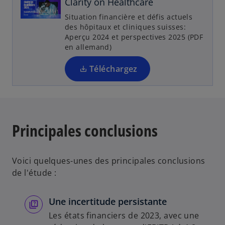
Clarity on Healthcare
d
a
Situation financière et défis actuels
n
des hôpitaux et cliniques suisses:
Aperçu 2024 et perspectives 2025 (PDF
s
en allemand)
u
n
Téléchargez
n
o
u
v
e
Principales conclusions
l
o
n
Voici quelques-unes des principales conclusions
g
de l'étude :
l
e
Une incertitude persistante
t
Les états financiers de 2023, avec une