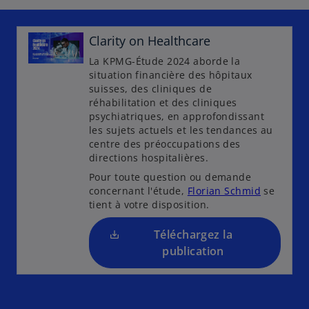
s
Clarity on Healthcare
’
o
La KPMG-Étude 2024 aborde la
situation financière des hôpitaux
u
suisses, des cliniques de
v
réhabilitation et des cliniques
r
psychiatriques, en approfondissant
e
les sujets actuels et les tendances au
d
centre des préoccupations des
directions hospitalières.
a
n
Pour toute question ou demande
concernant l'étude,
Florian Schmid
se
s
tient à votre disposition.
u
n
Téléchargez la
n
publication
o
u
v
e