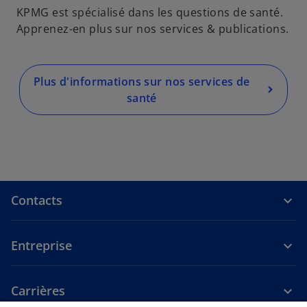
t
KPMG est spécialisé dans les questions de santé.
n
Apprenez-en plus sur nos services & publications.
o
u
v
e
Plus d'informations sur nos services de
l
santé
o
n
g
l
e
t
Contacts
Entreprise
Carrières