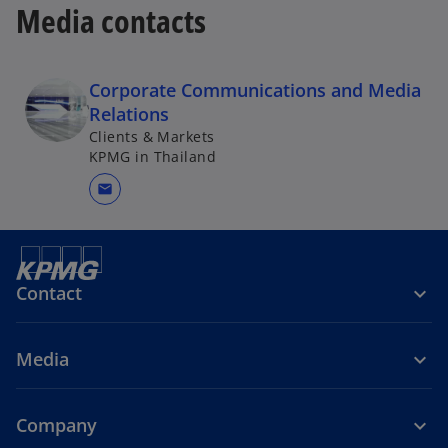
Media contacts
Corporate Communications and Media
Relations
Clients & Markets
KPMG in Thailand
mail
Contact
Media
Company