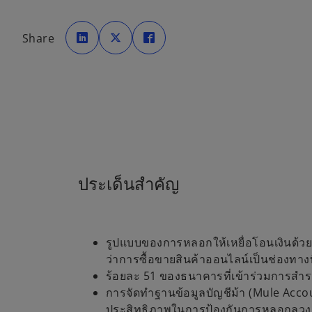
o
o
o
p
p
p
Share
e
e
e
n
n
n
s
s
s
i
i
i
n
n
n
a
a
a
n
n
n
e
e
e
w
w
w
t
t
t
a
a
a
b
b
b
ประเด็นสำคัญ
รูปแบบของการหลอกให้เหยื่อโอนเงินด้ว
ว่าการซื้อขายสินค้าออนไลน์เป็นช่องทา
ร้อยละ 51 ของธนาคารที่เข้าร่วมการสำร
การจัดทำฐานข้อมูลบัญชีม้า (Mule Acco
ประสิทธิภาพในการป้องกันการหลอกลวง