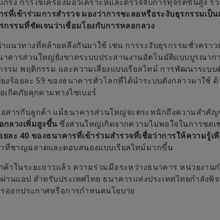
่ง การใช้เครื่องมือวิเคราะห์และตรวจจับการทุจริตขั้นสูง รว
รที่เข้าร่วมการสำรวจ มองว่าการชะลอหรือระงับธุรกรรมเป็นมา
รกรรมที่ชัดเจนว่าเชื่อมโยงกับการหลอกลวง
วทางที่คล้ายคลึงกันมาใช้ เช่น การระงับธุรกรรมชั่วคราวหร
คือ ธนาคารส่วนใหญ่ยังขาดระบบประสานงานอัตโนมัติแบบบูรณาการ
รกรรม พฤติกรรม และความเสี่ยงแบบเรียลไทม์ การพัฒนาระบบด
เพียงร้อยละ 59 ของธนาคารทั่วโลกที่ได้นำระบบดังกล่าวมาใช้ 
มื่อเกิดภัยคุกคามทางไซเบอร์
่อสารกับลูกค้า แม้ธนาคารส่วนใหญ่จะตระหนักถึงความสำคัญ
กลวงเพิ่มสูงขึ้น
ซึ่งส่วนใหญ่เกิดจากความไม่พอใจในการชดเชย
้อยละ 40 ของธนาคารที่เข้าร่วมสำรวจที่เชื่อว่าการให้ความรู้เพ
กค้าที่ชาญฉลาดและตอบสนองแบบเรียลไทม์มากขึ้น
ูกค้าในระยะยาวแล้ว ความร่วมมือระหว่างธนาคาร หน่วยงานกำ
จผ่านแอป สำหรับประเทศไทย ธนาคารแห่งประเทศไทยกำลังพิจา
ผ่านการออกประกาศหรือการกำหนดนโยบาย