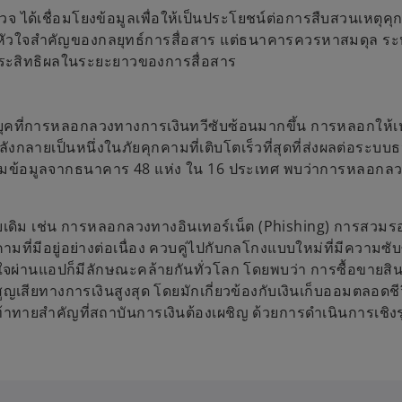
จ ได้เชื่อมโยงข้อมูลเพื่อให้เป็นประโยชน์ต่อการสืบสวนเหตุค
นหัวใจสำคัญของกลยุทธ์การสื่อสาร แต่ธนาคารควรหาสมดุล ระหว่
บประสิทธิผลในระยะยาวของการสื่อสาร
ุคที่การหลอกลวงทางการเงินทวีซับซ้อนมากขึ้น การหลอกให้เ
กลายเป็นหนึ่งในภัยคุกคามที่เติบโตเร็วที่สุดที่ส่งผลต่อระ
รวมข้อมูลจากธนาคาร 48 แห่ง ใน 16 ประเทศ พบว่าการหลอกลวงลั
ิม เช่น การหลอกลวงทางอินเทอร์เน็ต (Phishing) การสวมรอย
คามที่มีอยู่อย่างต่อเนื่อง ควบคู่ไปกับกลโกงแบบใหม่ที่มีความซ
ผ่านแอปก็มีลักษณะคล้ายกันทั่วโลก โดยพบว่า การซื้อขายสิน
สียทางการเงินสูงสุด โดยมักเกี่ยวข้องกับเงินเก็บออมตลอดชีวิ
าทายสำคัญที่สถาบันการเงินต้องเผชิญ ด้วยการดำเนินการเชิ