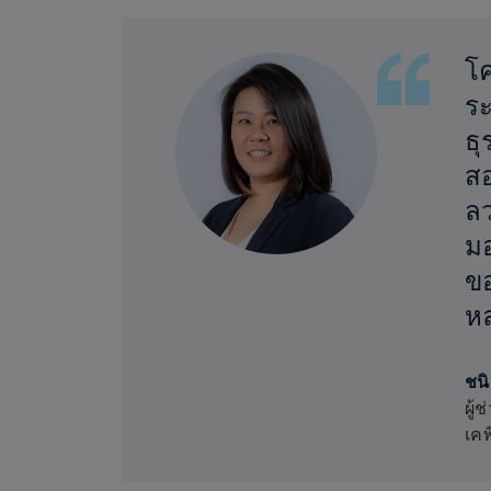
โค
ระ
ธุ
ส
ลว
มอ
ข
หล
ชนิ
ผู้
เคพ