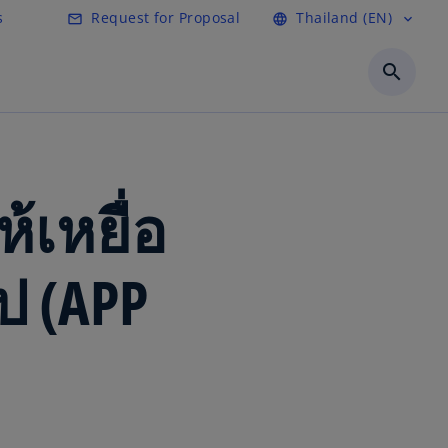
s
Request for Proposal
Thailand (EN)
mail_outline
language
expand_more
search
เหยื่อ
 (APP