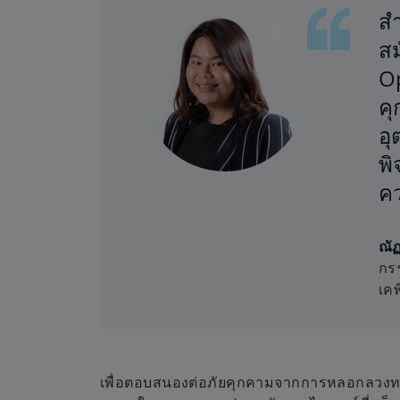
สำ
สม
Op
คุ
อุ
พิ
คว
ณัฏ
กรร
เคพ
เพื่อตอบสนองต่อภัยคุกคามจากการหลอกลวงทางก