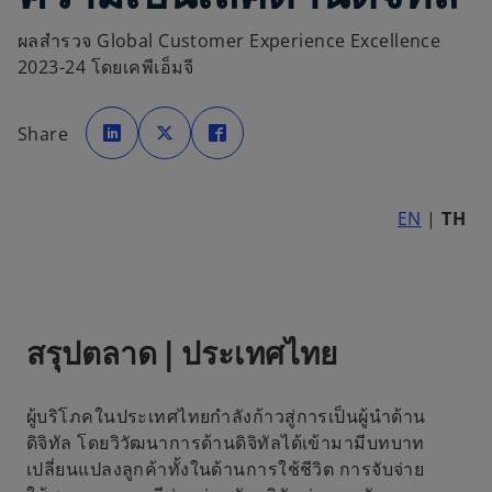
ผลสำรวจ Global Customer Experience Excellence
2023-24 โดยเคพีเอ็มจี
o
o
o
p
p
p
Share
e
e
e
n
n
n
s
s
s
i
i
i
n
n
n
a
a
a
EN
|
TH
n
n
n
e
e
e
w
w
w
t
t
t
a
a
a
b
b
b
สรุปตลาด | ประเทศไทย
ผู้บริโภคในประเทศไทยกำลังก้าวสู่การเป็นผู้นำด้าน
ดิจิทัล โดยวิวัฒนาการด้านดิจิทัลได้เข้ามามีบทบาท
เปลี่ยนแปลงลูกค้าทั้งในด้านการใช้ชีวิต การจับจ่าย