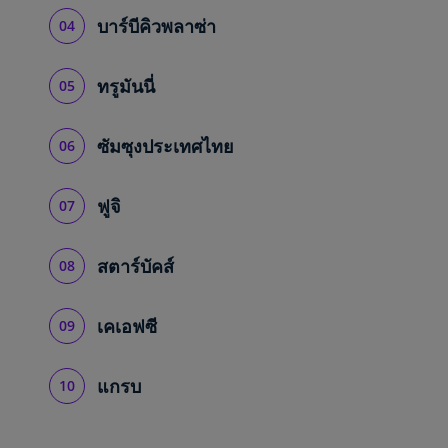
บาร์บีคิวพลาซ่า
ทรูมันนี่
ซัมซุงประเทศไทย
ฟูจิ
สตาร์บัคส์
เคเอฟซี
แกรบ