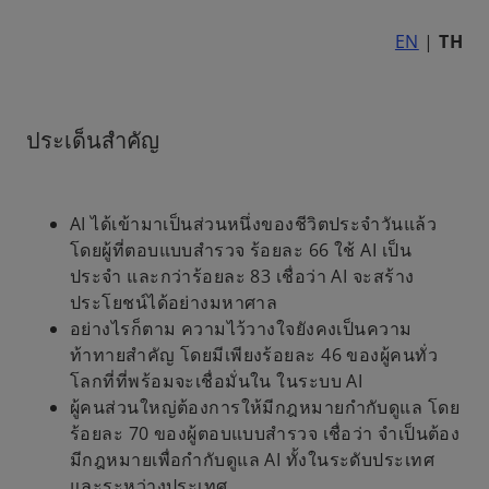
i
i
i
n
n
n
a
a
a
EN
|
TH
n
n
n
e
e
e
w
w
w
t
t
t
a
a
a
b
b
b
ประเด็นสำคัญ
AI ได้เข้ามาเป็นส่วนหนึ่งของชีวิตประจำวันแล้ว
โดยผู้ที่ตอบแบบสำรวจ ร้อยละ 66 ใช้ AI เป็น
ประจำ และกว่าร้อยละ 83 เชื่อว่า AI จะสร้าง
ประโยชน์ได้อย่างมหาศาล
อย่างไรก็ตาม ความไว้วางใจยังคงเป็นความ
ท้าทายสำคัญ โดยมีเพียงร้อยละ 46 ของผู้คนทั่ว
โลกที่ที่พร้อมจะเชื่อมั่นใน ในระบบ AI
ผู้คนส่วนใหญ่ต้องการให้มีกฎหมายกำกับดูแล โดย
ร้อยละ 70 ของผู้ตอบแบบสำรวจ เชื่อว่า จำเป็นต้อง
มีกฎหมายเพื่อกำกับดูแล AI ทั้งในระดับประเทศ
และระหว่างประเทศ