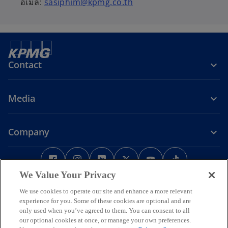
อีเมล:
sasiphim@kpmg.co.th
Contact
Media
Company
o
o
o
o
o
o
p
p
p
p
p
p
We Value Your Privacy
e
Legal
Privacy
e
Accessibility
e
e
Help
e
e
n
n
n
n
n
n
We use cookies to operate our site and enhance a more relevant
Some or all of the services described herein may not be permissible
s
s
s
s
s
s
experience for you. Some of these cookies are optional and are
for KPMG audit clients and their affiliates or related entities.
only used when you’ve agreed to them. You can consent to all
i
i
i
i
i
i
© 2026 KPMG Phoomchai Holdings Co., Ltd., a Thai limited liability
our optional cookies at once, or manage your own preferences.
company and a member firm of the KPMG global organization of
n
n
n
n
n
n