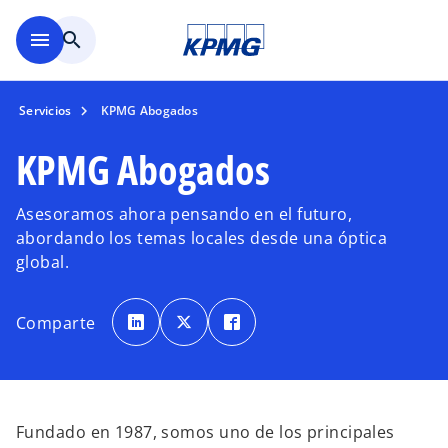
Saltar al contenido principal
menu
search
Servicios
KPMG Abogados
KPMG Abogados
Asesoramos ahora pensando en el futuro,
abordando los temas locales desde una óptica
global.
s
s
s
e
e
e
Comparte
a
a
a
b
b
b
r
r
r
e
e
e
e
e
e
n
n
n
u
u
u
n
n
n
a
a
a
Fundado en 1987, somos uno de los principales
p
p
p
e
e
e