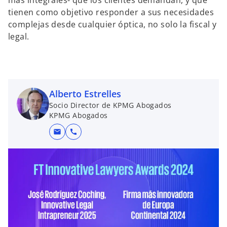
más integrales- que los clientes demandan, y que
tienen como objetivo responder a sus necesidades
complejas desde cualquier óptica, no solo la fiscal y
legal.
Alberto Estrelles
Socio Director de KPMG Abogados
KPMG Abogados
mail
call