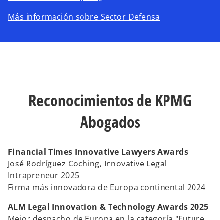
s
Más información sobre Sector Defensa
e
a
b
r
e
e
Reconocimientos de KPMG
n
u
Abogados
n
a
p
Financial Times Innovative Lawyers Awards
e
José Rodríguez Coching, Innovative Legal
s
Intrapreneur 2025
t
Firma más innovadora de Europa continental 2024
a
ñ
ALM Legal Innovation & Technology Awards 2025
a
Mejor despacho de Europa en la categoría "Future