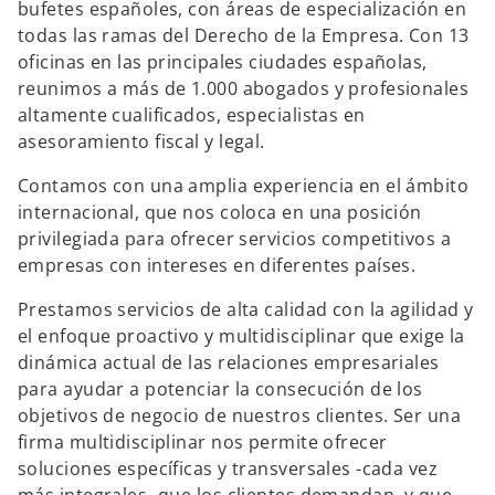
bufetes españoles, con áreas de especialización en
s
s
s
t
t
t
todas las ramas del Derecho de la Empresa. Con 13
a
a
a
ñ
ñ
ñ
oficinas en las principales ciudades españolas,
a
a
a
n
n
n
reunimos a más de 1.000 abogados y profesionales
u
u
u
e
e
e
altamente cualificados, especialistas en
v
v
v
a
a
a
asesoramiento fiscal y legal.
Contamos con una amplia experiencia en el ámbito
internacional, que nos coloca en una posición
privilegiada para ofrecer servicios competitivos a
empresas con intereses en diferentes países.
Prestamos servicios de alta calidad con la agilidad y
el enfoque proactivo y multidisciplinar que exige la
dinámica actual de las relaciones empresariales
para ayudar a potenciar la consecución de los
objetivos de negocio de nuestros clientes. Ser una
firma multidisciplinar nos permite ofrecer
soluciones específicas y transversales -cada vez