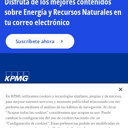
Disfruta de los mejores contenidos
e
sobre Energía y Recursos Naturales en
n
u
tu correo electrónico
n
a
p
Suscríbete ahora
e
s
t
a
ñ
a
Contacta con nosotros
n
u
En KPMG utilizamos cookies y tecnologías similares, propias y de terceros,
e
para mejorar nuestros servicios y mostrarte publicidad relacionada con tus
Sobre KPMG
v
preferencias mediante el análisis de tus hábitos de navegación. Al clicar
a
“Aceptar todas las cookies” consideramos que aceptas su uso. Puede
cambiar la configuración del uso de cookies haciendo clic en
Carreras
“Configuración de cookies”. Estas preferencias podrán ser modificadas en