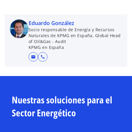
Eduardo González
Socio responsable de Energía y Recursos
Naturales de KPMG en España, Global Head
of Oil&Gas - Audit
KPMG en España
mail
call
Nuestras soluciones para el
Sector Energético