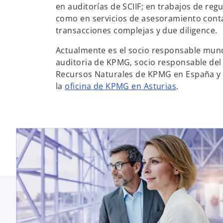
e
e
en auditorías de SCIIF; en trabajos de regu
e
e
como en servicios de asesoramiento conta
n
n
transacciones complejas y due diligence.
u
u
Actualmente es el socio responsable mund
n
n
auditoria de KPMG, socio responsable del 
a
a
Recursos Naturales de KPMG en España y 
p
p
s
la
oficina de KPMG en Asturias
.
e
e
e
s
s
a
t
t
b
a
a
r
ñ
ñ
e
a
a
e
n
n
n
u
u
u
e
e
n
v
v
a
a
a
p