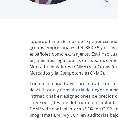
call
Eduardo tiene 28 años de experiencia au
grupos empresariales del IBEX 35 y otros 
españoles como extranjeros. Está habitua
organismos reguladores en España, como 
Mercado de Valores (CNMV) y la Comisión 
Mercados y la Competencia (CNMC).
Cuenta con una trayectoria notable en la 
s
s
de
Auditoría
y
Consultoría de negocio
a ni
e
e
intrnacional; en asignaciones de precios d
a
a
carve outs; test de deterioro; en implanta
b
b
GAAP y de control interno SOX; en OPV; e
r
r
programas EMTN y ECP; en auditorías ba