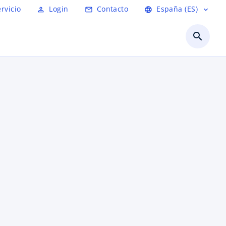
ervicio
Login
Contacto
España (ES)
person_outline
mail_outline
language
expand_more
search