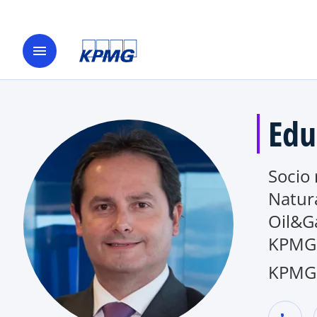
menu
Edu
Socio
Natur
Oil&Ga
KPMG 
KPMG 