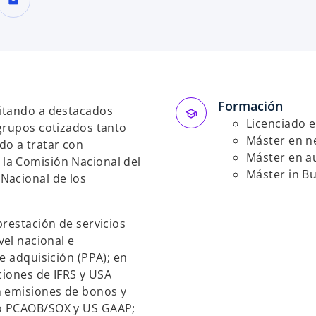
mail
Formación
ditando a destacados
Licenciado 
grupos cotizados tanto
Máster en n
do a tratar con
Máster en au
la Comisión Nacional del
Máster in Bu
Nacional de los
prestación de servicios
vel nacional e
e adquisición (PPA); en
ciones de IFRS y USA
n emisiones de bonos y
jo PCAOB/SOX y US GAAP;