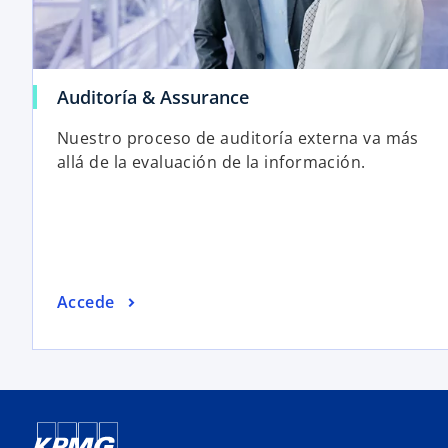
e
s
t
a
Auditoría & Assurance
ñ
a
Nuestro proceso de auditoría externa va más
n
allá de la evaluación de la información.
u
e
v
a
Accede