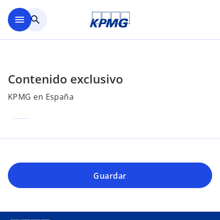
Saltar al contenido principal
menu
search
Contenido exclusivo
KPMG en España
Guardar