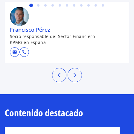
Francisco Pérez
Socio responsable del Sector Financiero
KPMG en España
mail
call
Contenido destacado