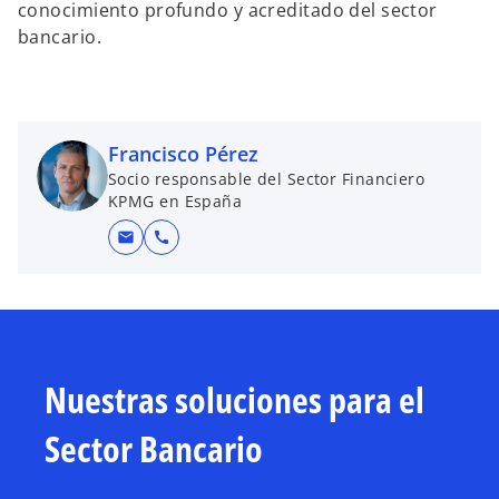
conocimiento profundo y acreditado del sector
bancario.
Francisco Pérez
Socio responsable del Sector Financiero
KPMG en España
mail
call
Nuestras soluciones para el
Sector Bancario