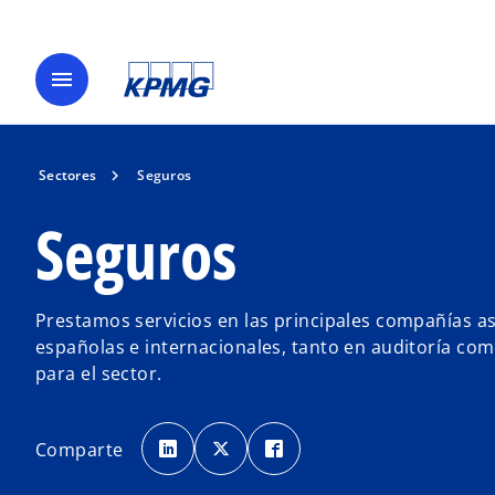
menu
Sectores
Seguros
Seguros
Prestamos servicios en las principales compañías 
españolas e internacionales, tanto en auditoría co
para el sector.
s
s
s
e
e
e
Comparte
a
a
a
b
b
b
r
r
r
e
e
e