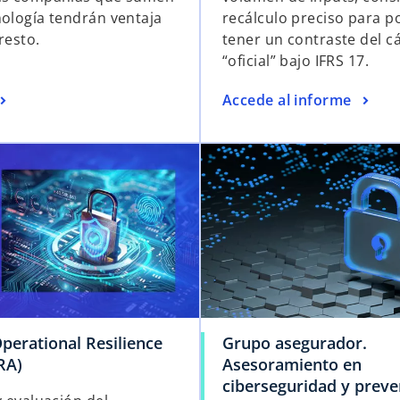
nología tendrán ventaja
recálculo preciso para p
resto.
tener un contraste del c
“oficial” bajo IFRS 17.
Accede al informe
Operational Resilience
Grupo asegurador.
RA)
Asesoramiento en
ciberseguridad y preve