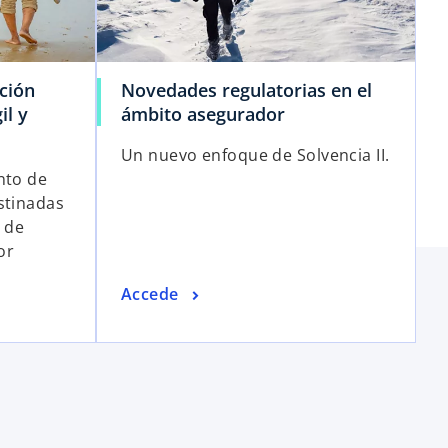
ción
Novedades regulatorias en el
il y
ámbito asegurador
Un nuevo enfoque de Solvencia II.
nto de
stinadas
s de
or
Accede