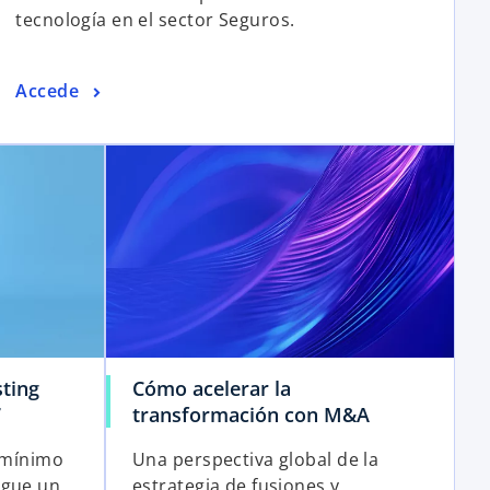
tecnología en el sector Seguros.
Accede
ting
Cómo acelerar la
7
transformación con M&A
l mínimo
Una perspectiva global de la
igue un
estrategia de fusiones y