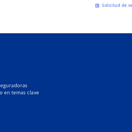
Saltar al contenido principal
Solicitud de s
list_alt
aseguradoras
mo en temas clave