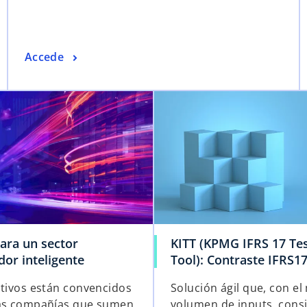
Accede
ara un sector
KITT (KPMG IFRS 17 Tes
or inteligente
Tool): Contraste IFRS1
ctivos están convencidos
Solución ágil que, con e
as compañías que sumen
volumen de inputs, cons