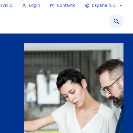
ervicio
Login
Contacto
España (ES)
person_outline
mail_outline
language
expand_more
search