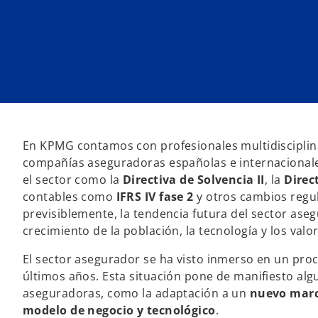
e
e
e
n
n
n
u
u
u
n
n
n
a
a
a
p
p
p
e
e
e
s
s
s
t
t
t
a
a
a
ñ
ñ
ñ
a
a
a
n
n
n
u
u
u
e
e
e
v
v
v
En KPMG contamos con profesionales multidisciplina
a
a
a
compañías aseguradoras españolas e internacionale
el sector como la
Directiva de Solvencia II
, la
Direc
contables como
IFRS IV fase 2
y otros cambios regul
previsiblemente, la tendencia futura del sector ase
crecimiento de la población, la tecnología y los valor
El sector asegurador se ha visto inmerso en un pro
últimos años. Esta situación pone de manifiesto alg
aseguradoras, como la adaptación a un
nuevo marc
modelo de negocio y tecnológico
.