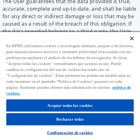
The User guarantees that the data provided is true,
accurate, complete and up-to-date, and shall be liable
for any direct or indirect damage or loss that may be
caused as a result of the breach of this obligation. If
the data provided belongs to a third party, the User
guarantees that they have informed such third party
of the contents of this document and obtained their
En KPMG utilizamos cookies y tecnologías similares, propias y de terceros,
para mejorar nuestros servicios y mostrarte publicidad relacionada con tus
authorisation to provide the third party’s data to
preferencias mediante el análisis de tus hábitos de navegación. Al clicar
KPMG for the above purposes.
“Aceptar todas las cookies” consideramos que aceptas su uso. Puede
cambiar la configuración del uso de cookies haciendo clic en
The Portal may offer functionalities for the sharing of
“Configuración de cookies”. Estas preferencias podrán ser modificadas en
content via third-party applications, such as Facebook
todo momento en el apartado “Política de Cookies” presente en cada
página. Asimismo puedes obtener más información en nuestra
política de
or X (formerly Twitter). These applications may collect
cookies.
and process information relating to the User’s
browsing history on the various websites. Any
Aceptar todas las cookies
personal information collected through these
applications may be used by third-party users of
Rechazar todas
these applications, and their interactions are subject
to the privacy policies of the companies providing the
Configuración de cookies