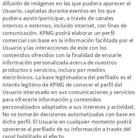
e
difusión de imágenes en las que pudiera aparecer el
e
Usuario, captadas durante eventos en los que
n
pudiera asistir/participar, a través de canales
u
internos o externos, incluido Internet, con fines de
n
comunicación. KPMG podrá elaborar un perfil
a
comercial con base en la información facilitada por el
p
Usuario y las interacciones de este con los
e
contenidos ofrecidos con la finalidad de enviarle
s
información personalizada acerca de nuestros
t
productos o servicios, incluso por medios
a
electrónicos. La base legitimadora del perfilado es el
ñ
interés legítimo de KPMG de conocer el perfil del
a
Usuario interesado en sus comunicaciones y servicios
n
para ofrecerle información y contenidos
u
personalizados adaptados a sus intereses y actividad.
e
No se tomarán decisiones automatizadas con base en
v
dicho perfil. El Usuario en cualquier momento podrá
a
oponerse al perfilado de su información a través del
canal habilitado al efecto.