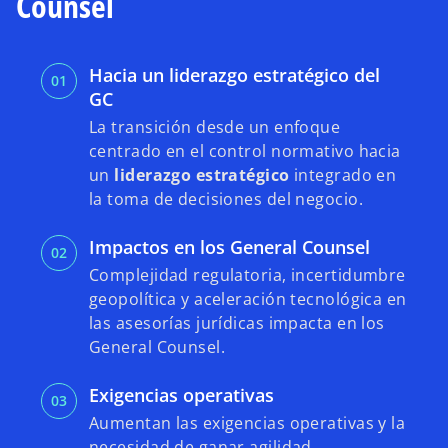
Counsel
i
e
v
a
Hacia un liderazgo estratégico del
GC
d
La transición desde un enfoque
centrado en el control normativo hacia
un
liderazgo estratégico
integrado en
la toma de decisiones del negocio.
e
Impactos en los General Counsel
Complejidad regulatoria, incertidumbre
geopolítica y aceleración tecnológica en
o
las asesorías jurídicas impacta en los
General Counsel.
Exigencias operativas
Aumentan las exigencias operativas y la
necesidad de ganar agilidad,