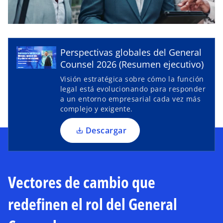
e
a
b
l
r
Perspectivas globales del General
e
Counsel 2026 (Resumen ejecutivo)
e
n
Visión estratégica sobre cómo la función
a
u
legal está evolucionando para responder
a un entorno empresarial cada vez más
n
complejo y exigente.
a
p
y
Descargar
e
s
t
a
Vectores de cambio que
V
ñ
a
redefinen el rol del General
n
u