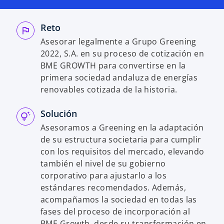
e
e
e
e
e
e
n
n
n
u
u
u
n
n
n
Reto
a
a
a
p
p
p
Asesorar legalmente a Grupo Greening
e
e
e
s
s
s
2022, S.A. en su proceso de cotización en
t
t
t
a
a
a
BME GROWTH para convertirse en la
ñ
ñ
ñ
a
a
a
primera sociedad andaluza de energías
n
n
n
u
u
u
renovables cotizada de la historia.
e
e
e
v
v
v
a
a
a
Solución
Asesoramos a Greening en la adaptación
de su estructura societaria para cumplir
con los requisitos del mercado, elevando
también el nivel de su gobierno
corporativo para ajustarlo a los
estándares recomendados. Además,
acompañamos la sociedad en todas las
fases del proceso de incorporación al
BME Growth, desde su transformación en