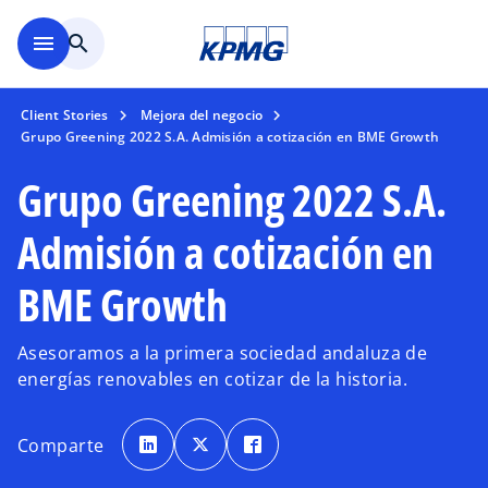
Saltar al contenido principal
menu
search
Client Stories
Mejora del negocio
Grupo Greening 2022 S.A. Admisión a cotización en BME Growth
Grupo Greening 2022 S.A.
Admisión a cotización en
BME Growth
Asesoramos a la primera sociedad andaluza de
energías renovables en cotizar de la historia.
s
s
s
e
e
e
Comparte
a
a
a
b
b
b
r
r
r