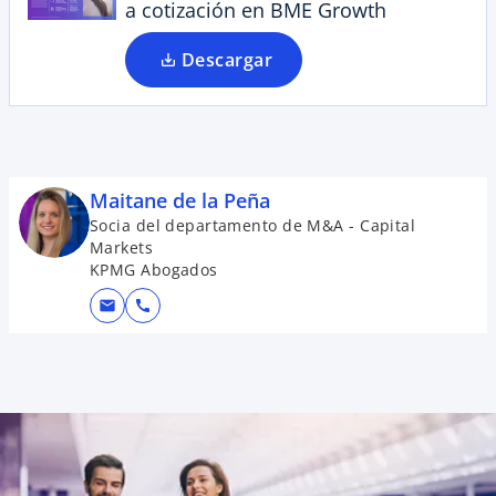
a cotización en BME Growth
Descargar
Maitane de la Peña
Socia del departamento de M&A - Capital
Markets
KPMG Abogados
mail
call