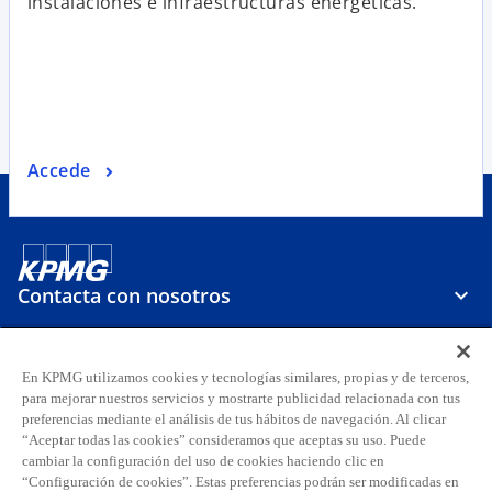
instalaciones e infraestructuras energéticas.
Accede
Contacta con nosotros
Sobre KPMG
En KPMG utilizamos cookies y tecnologías similares, propias y de terceros,
para mejorar nuestros servicios y mostrarte publicidad relacionada con tus
preferencias mediante el análisis de tus hábitos de navegación. Al clicar
Carreras
“Aceptar todas las cookies” consideramos que aceptas su uso. Puede
cambiar la configuración del uso de cookies haciendo clic en
s
s
s
s
s
s
“Configuración de cookies”. Estas preferencias podrán ser modificadas en