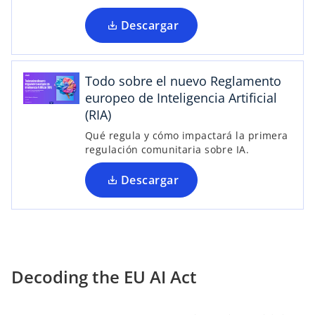
e
p
a
Descargar
e
b
s
r
t
e
Todo sobre el nuevo Reglamento
a
e
europeo de Inteligencia Artificial
ñ
n
(RIA)
a
u
n
Qué regula y cómo impactará la primera
n
regulación comunitaria sobre IA.
u
a
e
p
Descargar
v
e
a
s
t
a
ñ
a
Decoding the EU AI Act
n
u