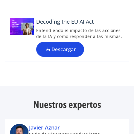
e
e
n
Decoding the EU AI Act
u
Entendiendo el impacto de las acciones
n
de la IA y cómo responder a las mismas.
a
p
Descargar
e
s
t
a
ñ
a
n
Nuestros expertos
u
e
v
a
Javier Aznar