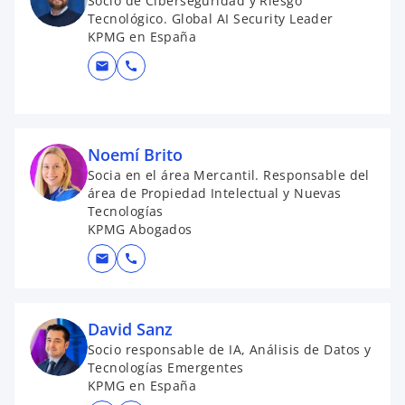
Socio de Ciberseguridad y Riesgo
Tecnológico. Global AI Security Leader
KPMG en España
mail
call
Noemí Brito
Socia en el área Mercantil. Responsable del
área de Propiedad Intelectual y Nuevas
Tecnologías
KPMG Abogados
mail
call
David Sanz
Socio responsable de IA, Análisis de Datos y
Tecnologías Emergentes
KPMG en España