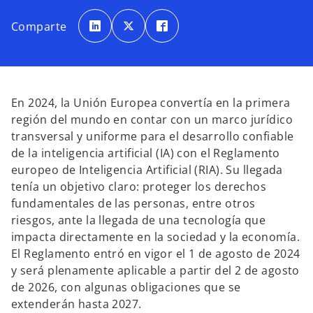
s
s
s
e
e
e
Comparte
a
a
a
b
b
b
r
r
r
e
e
e
e
e
e
n
n
n
u
u
u
n
n
n
a
a
a
En 2024, la Unión Europea convertía en la primera
p
p
p
e
e
e
región del mundo en contar con un marco jurídico
s
s
s
t
t
t
transversal y uniforme para el desarrollo confiable
a
a
a
ñ
ñ
ñ
de la inteligencia artificial (IA) con el Reglamento
a
a
a
n
n
n
europeo de Inteligencia Artificial (RIA). Su llegada
u
u
u
e
e
e
tenía un objetivo claro: proteger los derechos
v
v
v
a
a
a
fundamentales de las personas, entre otros
riesgos, ante la llegada de una tecnología que
impacta directamente en la sociedad y la economía.
El Reglamento entró en vigor el 1 de agosto de 2024
y será plenamente aplicable a partir del 2 de agosto
de 2026, con algunas obligaciones que se
extenderán hasta 2027.