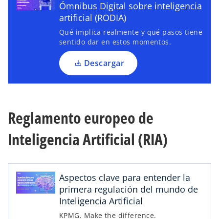
Ómnibus Digital sobre inteligencia
n
artificial (RODIA)
u
Qué implica realmente y qué pasos tiene
n
sentido dar en estos momentos.
a
p
Descargar
e
s
t
s
a
Reglamento europeo de
e
ñ
a
a
Inteligencia Artificial (RIA)
b
n
r
u
e
e
e
v
Aspectos clave para entender la
n
a
primera regulación del mundo de
u
Inteligencia Artificial
n
s
KPMG. Make the difference.
a