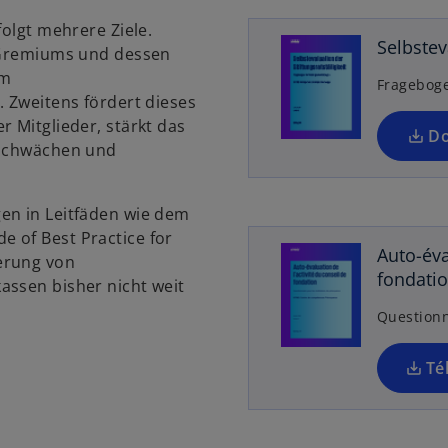
e
n
folgt mehrere Ziele.
i
e
Selbstev
s Gremiums und dessen
n
u
um
Frageboge
e
e
. Zweitens fördert dieses
r
n
r Mitglieder, stärkt das
D
n
R
 Schwächen und
e
e
u
g
e
i
en in Leitfäden wie dem
n
s
 of Best Practice for
Auto-éva
R
t
erung von
fondati
e
e
assen bisher nicht weit
g
r
Questionn
i
k
s
a
Té
t
r
e
t
r
e