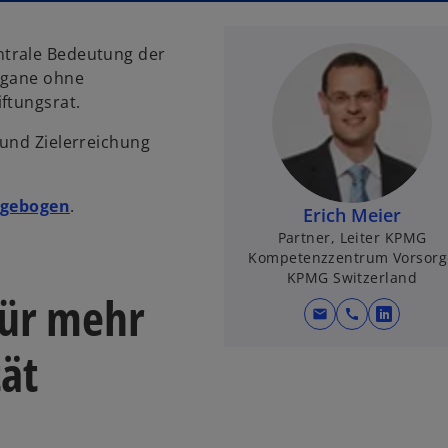
ntrale Bedeutung der
Organe ohne
ftungsrat.
 und Zielerreichung
w
agebogen
.
Erich Meier
i
Partner, Leiter KPMG
r
Kompetenzzentrum Vorsorg
d
KPMG Switzerland
für mehr
i
mail
call
w
n
i
e
tät
r
i
d
n
i
e
n
r