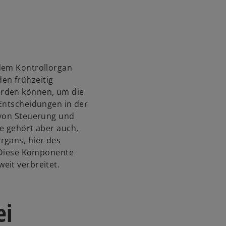
k
g
a
e
r
ö
t
f
e
f
g
n
 dem Kontrollorgan
e
e
en frühzeitig
ö
t
erden können, um die
f
 Entscheidungen in der
f
 von Steuerung und
n
e gehört aber auch,
e
rgans, hier des
t
. Diese Komponente
eit verbreitet.
ei