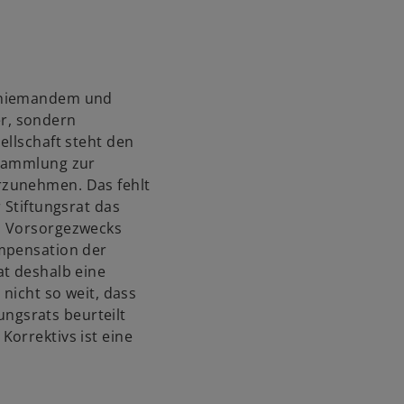
n niemandem und
r, sondern
ellschaft steht den
rsammlung zur
rzunehmen. Das fehlt
 Stiftungsrat das
s Vorsorgezwecks
ompensation der
at deshalb eine
 nicht so weit, dass
tungsrats beurteilt
orrektivs ist eine