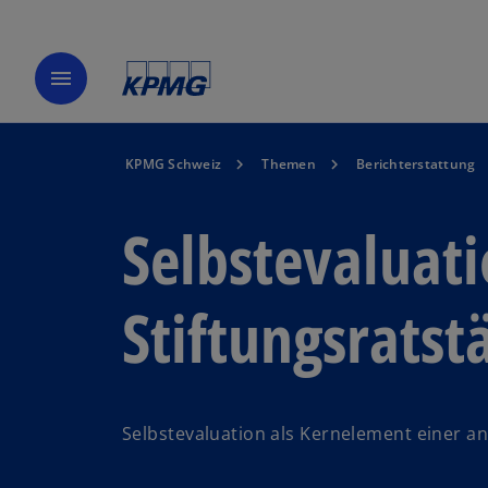
menu
KPMG Schweiz
Themen
Berichterstattung
Selbstevaluati
Stiftungsratst
Selbstevaluation als Kernelement einer an