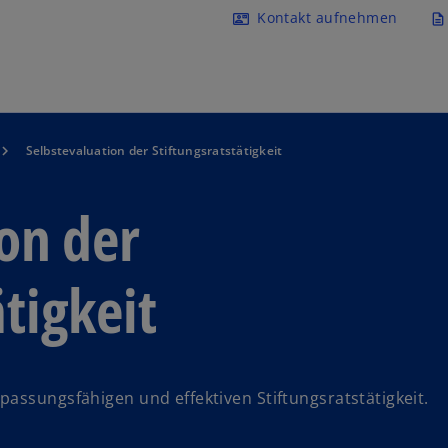
Navigation überspringen
Kontakt aufnehmen
contact_mail
description
Selbstevaluation der Stiftungsratstätigkeit
on der
ätigkeit
passungsfähigen und effektiven Stiftungsratstätigkeit.