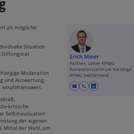
g
nt als mögliche
dividuelle Situation
Stiftungsrat
Erich Meier
Partner, Leiter KPMG
Kompetenzzentrum Vorsorge
abhängige Moderation
KPMG Switzerland
ng und Auswertung,
mail
call
st empfehlenswert.
w
i
skraft,
r
iv-kritische
d
er Selbstevaluation
i
Benotung der eigenen
n
as Mittel der Wahl, um
e