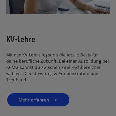
R
e
g
i
s
t
KV-Lehre
e
r
k
Mit der KV-Lehre legst du die ideale Basis für
a
deine berufliche Zukunft. Bei einer Ausbildung bei
r
KPMG kannst du zwischen zwei Fachbereichen
t
wählen: Dienstleistung & Administration und
e
Treuhand.
g
e
ö
Mehr erfahren
f
f
n