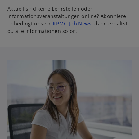
Aktuell sind keine Lehrstellen oder
Informationsveranstaltungen online? Abonniere
w
unbedingt unsere
KPMG Job News
, dann erhältst
i
du alle Informationen sofort.
r
d
i
n
e
i
n
e
r
n
e
u
e
n