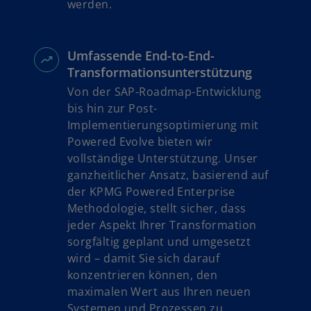
werden.
e
ö
f
Umfassende End-to-End-
f
Transformationsunterstützung
n
e
Von der SAP-Roadmap-Entwicklung
t
bis hin zur Post-
Implementierungsoptimierung mit
Powered Evolve bieten wir
vollständige Unterstützung. Unser
ganzheitlicher Ansatz, basierend auf
der KPMG Powered Enterprise
Methodologie, stellt sicher, dass
jeder Aspekt Ihrer Transformation
sorgfältig geplant und umgesetzt
wird – damit Sie sich darauf
konzentrieren können, den
maximalen Wert aus Ihren neuen
Systemen und Prozessen zu