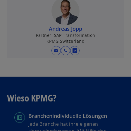
Andreas Jopp
Partner, SAP Transformation
KPMG Switzerland
mail
call
w
i
r
d
i
n
Wieso KPMG?
e
i
n
Branchenindividuelle Lösungen
e
r
Jede Branche hat ihre eigenen
n