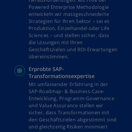
Herausforderungen. Mit Hilfe der
e
Powered Enterprise Methodologie
u
entwickeln wir massgeschneiderte
e
Strategien für Ihren Sektor – sei es
n
Produktion, Einzelhandel oder Life
R
Sciences – und stellen sicher, dass
e
die Lösungen mit Ihren
g
Geschäftszielen und ROI-Erwartungen
i
übereinstimmen.
s
Erprobte SAP-
t
Transformationsexpertise
e
Mit umfassender Erfahrung in der
r
SAP-Roadmap- & Business-Case-
k
Entwicklung, Programm-Governance
a
und Value Assurance stellen wir
r
sicher, dass Transformationen mit
t
den Geschäftszielen abgestimmt sind
e
und gleichzeitig Risiken minimiert
g