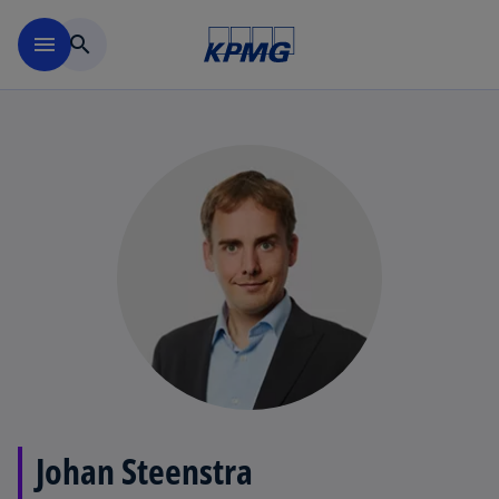
Navigation überspringen
menu
search
Johan Steenstra