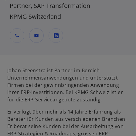
Partner, SAP Transformation
KPMG Switzerland
call
mail
w
i
r
d
Johan Steenstra ist Partner im Bereich
i
Unternehmensanwendungen und unterstützt
n
Firmen bei der gewinnbringenden Anwendung
e
ihrer ERP-Investitionen. Bei KPMG Schweiz ist er
i
für die ERP-Serviceangebote zuständig.
n
Er verfügt über mehr als 14 Jahre Erfahrung als
e
Berater für Kunden aus verschiedenen Branchen.
r
Er berät seine Kunden bei der Ausarbeitung von
n
ERP-Strategien & Roadmaps, grossen ERP-
e