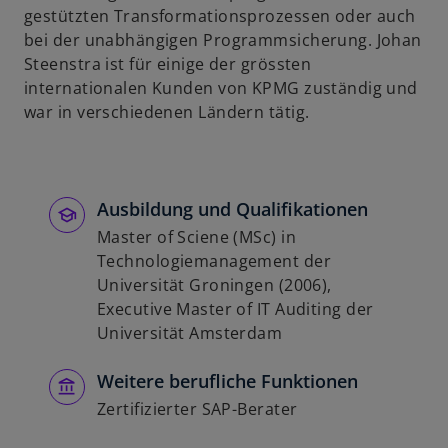
gestützten Transformationsprozessen oder auch
u
bei der unabhängigen Programmsicherung. Johan
e
Steenstra ist für einige der grössten
n
internationalen Kunden von KPMG zuständig und
R
war in verschiedenen Ländern tätig.
e
g
i
s
Ausbildung und Qualifikationen
t
Master of Sciene (MSc) in
e
Technologiemanagement der
r
Universität Groningen (2006),
k
Executive Master of IT Auditing der
a
Universität Amsterdam
r
t
Weitere berufliche Funktionen
e
g
Zertifizierter SAP-Berater
e