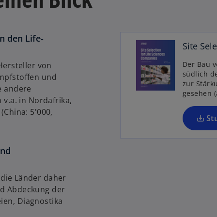
u
e
n
n den Life-
R
Site Sel
e
Der Bau v
Hersteller von
g
südlich d
mpfstoffen und
i
zur Stärk
e andere
s
gesehen (
 v.a. in Nordafrika,
t
(China: 5'000,
e
St
r
k
a
und
r
t
 die Länder daher
e
nd Abdeckung der
g
ien, Diagnostika
e