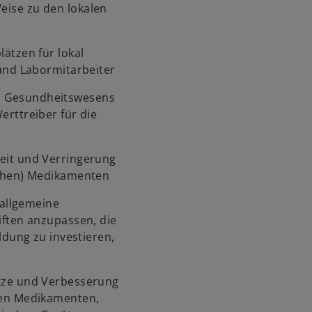
Weise zu den lokalen
ätzen für lokal
 und Labormitarbeiter
 Gesundheitswesens
rttreiber für die
eit und Verringerung
schen) Medikamenten
 allgemeine
iften anzupassen, die
ldung zu investieren,
tze und Verbesserung
hen Medikamenten,