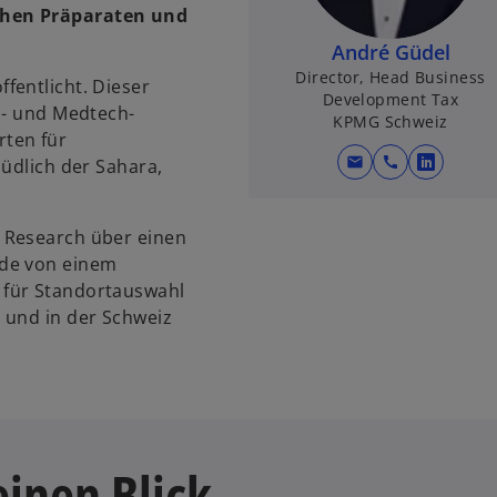
chen Präparaten und
André Güdel
Director, Head Business
fentlicht. Dieser
Development Tax
a- und Medtech-
KPMG Schweiz
ten für
mail
call
südlich der Sahara,
w
i
r
 Research über einen
d
rde von einem
i
 für Standortauswahl
n
 und in der Schweiz
e
i
n
e
r
n
einen Blick
e