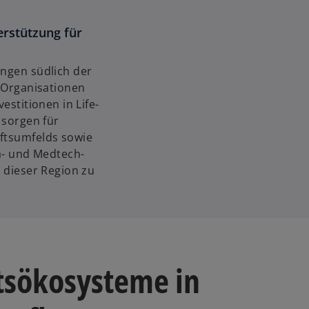
ö
f
erstützung für
f
n
e
ngen südlich der
t
 Organisationen
estitionen in Life-
 sorgen für
ftsumfelds sowie
a- und Medtech-
 dieser Region zu
tsökosysteme in