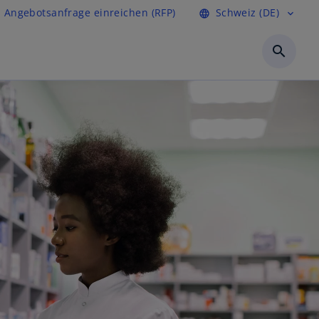
Angebotsanfrage einreichen (RFP)
Schweiz (DE)
language
expand_more
search