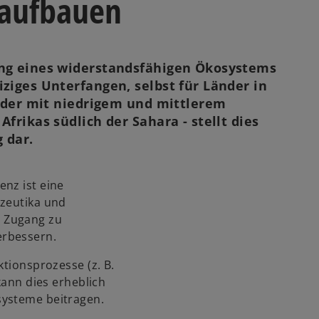
 aufbauen
ung eines widerstandsfähigen Ökosystems
ziges Unterfangen, selbst für Länder in
änder mit niedrigem und mittlerem
frikas südlich der Sahara - stellt dies
g dar.
nz ist eine
azeutika und
 Zugang zu
erbessern.
ktionsprozesse (z. B.
kann dies erheblich
systeme beitragen.