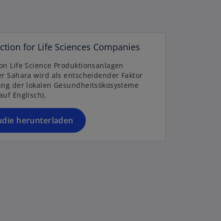
n
e
r
n
ection for Life Sciences Companies
e
u
on Life Science Produktionsanlagen
e
er Sahara wird als entscheidender Faktor
n
ung der lokalen Gesundheitsökosysteme
auf Englisch).
R
e
g
udie herunterladen
is
t
e
r
k
a
r
t