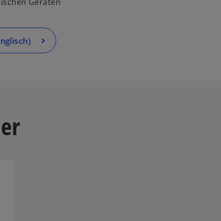
nischen Geräten
nglisch)
ner