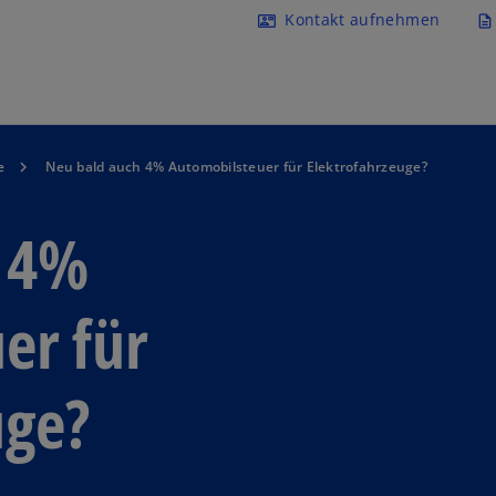
Navigation überspringen
Kontakt aufnehmen
contact_mail
description
e
Neu bald auch 4% Automobilsteuer für Elektrofahrzeuge?
h 4%
er für
uge?