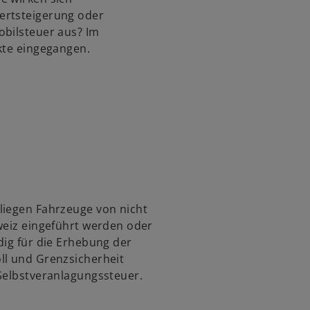
s
ertsteigerung oder
t
obilsteuer aus? Im
e
kte eingegangen.
r
k
a
r
t
e
g
e
ö
f
liegen Fahrzeuge von nicht
f
weiz eingeführt werden oder
n
dig für die Erhebung der
e
ll und Grenzsicherheit
t
 Selbstveranlagungssteuer.