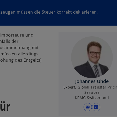
rzeugen müssen die Steuer korrekt deklarieren.
s Importeure und
falls der
 Zusammenhang mit
 müssen allerdings
höhung des Entgelts)
Johannes Uhde
Expert, Global Transfer Prici
Services
KPMG Switzerland
für
mail
w
i