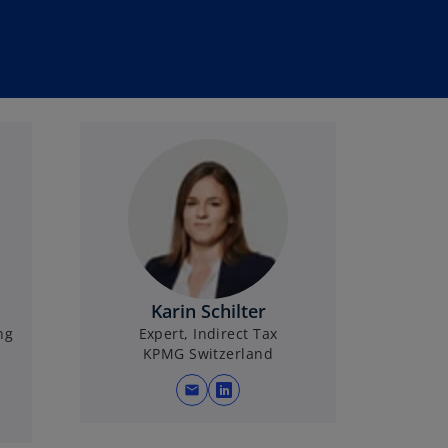
Karin Schilter
ng
Expert, Indirect Tax
KPMG Switzerland
mail
w
i