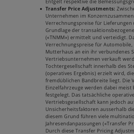
Entgelt respektive die Bemessungsgr
Transfer Price Adjustments:
Zwisch
Unternehmen im Konzernzusammenh
Verrechnungspreise für Lieferungen 
Grundlage der transaktionsbezoge
(«TNMM») ermittelt und verteidigt. D
Verrechnungspreise für Automobile, 
Mutterhaus an ein ihr verbundenes 
Vertriebsunternehmen verkauft werde
Tochtergesellschaft innerhalb des S
(operatives Ergebnis) erzielt wird, di
fremdüblichen Bandbreite liegt. Die
Einzelfahrzeuge werden dabei meist 
festgelegt. Das tatsächliche operati
Vertriebsgesellschaft kann jedoch au
Unsicherheitsfaktoren ausserhalb die
diesem Grund führen viele multinat
Jahresendanpassungen («Transfer Pri
Durch diese Transfer Pricing Adjust