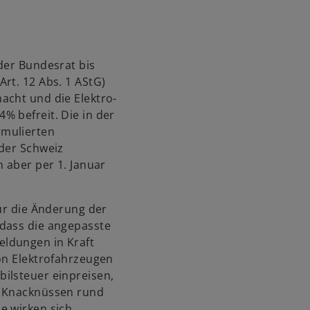
r
d
i
n
der Bundesrat bis
e
rt. 12 Abs. 1 AStG)
i
acht und die Elektro-
n
% befreit. Die in der
e
rmulierten
r
 der Schweiz
n
n aber per 1. Januar
e
u
für die Änderung der
e
 dass die angepasste
n
ldungen in Kraft
R
on Elektrofahrzeugen
e
ilsteuer einpreisen,
g
n Knacknüssen rund
i
e wirken sich