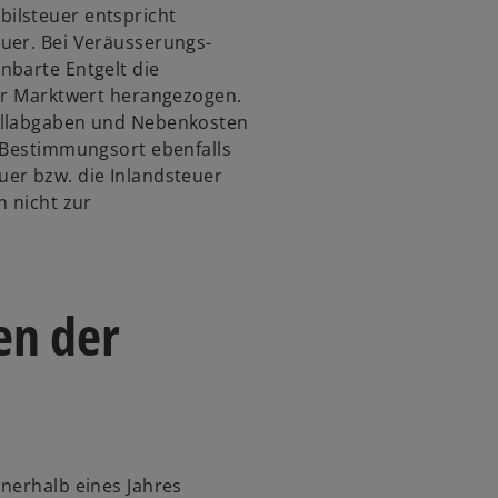
ilsteuer entspricht
uer. Bei Veräusserungs-
nbarte Entgelt die
der Marktwert herangezogen.
ollabgaben und Nebenkosten
n Bestimmungsort ebenfalls
er bzw. die Inlandsteuer
n nicht zur
en der
nerhalb eines Jahres