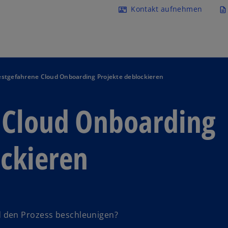
Navigation überspringen
Kontakt aufnehmen
contact_mail
description
estgefahrene Cloud Onboarding Projekte deblockieren
 Cloud Onboarding
ockieren
 den Prozess beschleunigen?