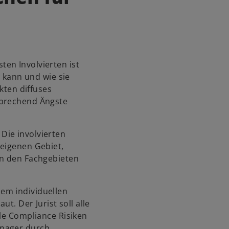
n
e
i
n
e
ten Involvierten ist
r
e kann und wie sie
n
akten diffuses
e
sprechend Ängste
u
e
n
:
Die involvierten
R
 eigenen Gebiet,
e
on den Fachgebieten
g
i
dem individuellen
s
ut. Der Jurist soll alle
t
lle Compliance Risiken
e
anager durch