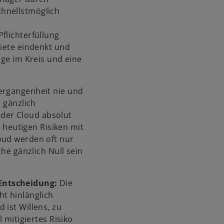
r
hnellstmöglich
k
a
flichterfüllung
r
biete eindenkt und
t
nge im Kreis und eine
e
g
e
Vergangenheit nie und
ö
e gänzlich
f
n der Cloud absolut
f
r heutigen Risiken mit
n
oud werden oft nur
e
che gänzlich Null sein
t
Entscheidung:
Die
ht hinlänglich
 ist Willens, zu
l mitigiertes Risiko