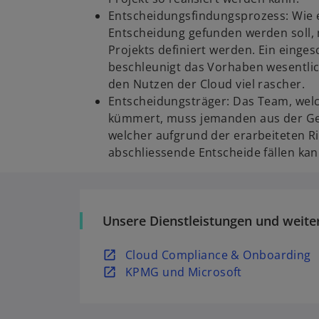
Entscheidungsfindungsprozess: Wie e
Entscheidung gefunden werden soll,
Projekts definiert werden. Ein einges
beschleunigt das Vorhaben wesentlic
den Nutzen der Cloud viel rascher.
Entscheidungsträger: Das Team, welc
kümmert, muss jemanden aus der Ges
welcher aufgrund der erarbeiteten R
abschliessende Entscheide fällen kan
Unsere Dienstleistungen und weite
w
Cloud Compliance & Onboarding
i
w
KPMG und Microsoft
r
i
d
r