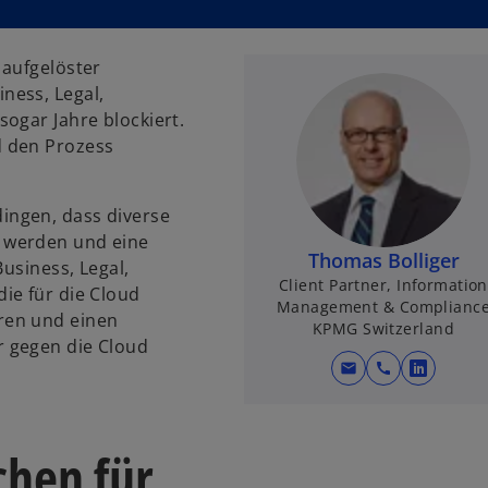
 aufgelöster
ness, Legal,
ogar Jahre blockiert.
d den Prozess
ingen, dass diverse
 werden und eine
Thomas Bolliger
Business, Legal,
Client Partner, Information
ie für die Cloud
Management & Complianc
ren und einen
KPMG Switzerland
 gegen die Cloud
mail
call
w
i
r
chen für
d
i