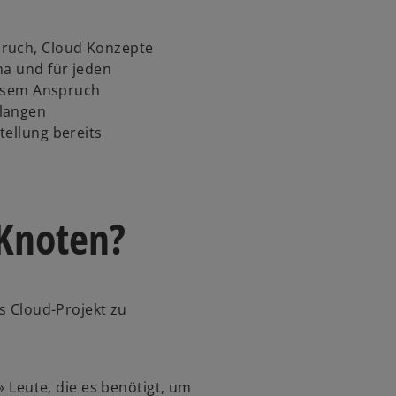
pruch, Cloud Konzepte
ma und für jeden
diesem Anspruch
elangen
tellung bereits
 Knoten?
es Cloud-Projekt zu
 Leute, die es benötigt, um