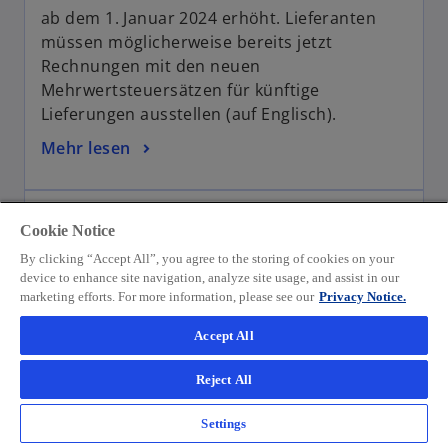
a
ab dem 1. Januar 2024 erhöht. Lieferanten
b
müssen möglicherweise bereits jetzt
Rechnungen mit den neuen
Mehrwertsteuersätzen für künftige
Lieferungen ausstellen (auf Englisch).
Mehr lesen
Mehrwertsteuer im digitalen Zeitalter
Cookie Notice
(ViDA): Einheitliche MwSt-Registrierung
By clicking “Accept All”, you agree to the storing of cookies on your
Die EU hat Maßnahmen vorgeschlagen, um
device to enhance site navigation, analyze site usage, and assist in our
marketing efforts. For more information, please see our
Privacy Notice.
den Aufwand für international tätige
Unternehmen bei der Befolgung
Accept All
ausländischer MwSt-Vorschriften zu
verringern (auf Englisch).
Reject All
Settings
Mehr lesen