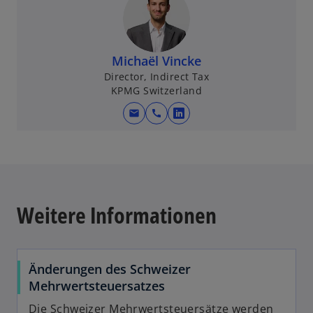
n
b
s
i
n
Michaël Vincke
a
Director, Indirect Tax
KPMG Switzerland
n
e
mail
call
o
w
p
t
e
a
n
b
s
i
Weitere Informationen
n
a
n
Änderungen des Schweizer
e
Mehrwertsteuersatzes
w
t
Die Schweizer Mehrwertsteuersätze werden