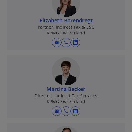
s
i
n
Elizabeth Barendregt
a
Partner, Indirect Tax & ESG
KPMG Switzerland
n
e
mail
call
o
w
p
t
e
a
n
b
s
i
n
Martina Becker
a
Director, Indirect Tax Services
KPMG Switzerland
n
e
mail
call
o
w
p
t
e
a