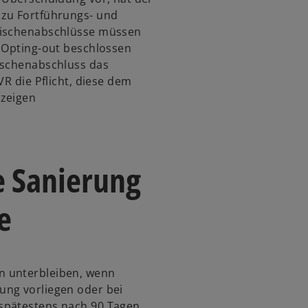
 zu Fortführungs- und
wischenabschlüsse müssen
n Opting-out beschlossen
ischenabschluss das
VR die Pflicht, diese dem
uzeigen
e Sanierung
e
n unterbleiben, wenn
ung vorliegen oder bei
spätestens nach 90 Tagen