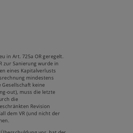
e
r
k
a
r
t
e
g
u in Art. 725a OR geregelt.
e
R zur Sanierung wurde in
ö
gen eines Kapitalverlusts
f
resrechnung mindestens
f
 Gesellschaft keine
n
ng-out), muss die letzte
e
urch die
t
eschränkten Revision
all dem VR (und nicht der
nen.
r Überschuldung vor, hat der