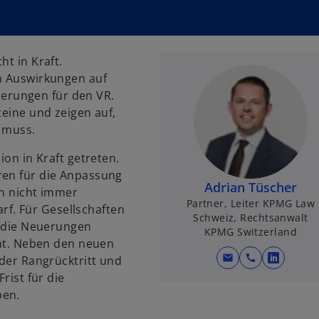
ht in Kraft.
en Auswirkungen auf
erungen für den VR.
teine und zeigen auf,
n muss.
ion in Kraft getreten.
ren für die Anpassung
Adrian Tüscher
en nicht immer
Partner, Leiter KPMG Law
f. Für Gesellschaften
Schweiz, Rechtsanwalt
nd die Neuerungen
KPMG Switzerland
vant. Neben den neuen
mail
call
 der Rangrücktritt und
w
rist für die
i
ben.
r
d