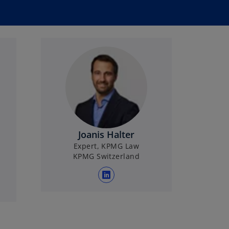
Joanis Halter
Expert, KPMG Law
KPMG Switzerland
w
i
r
d