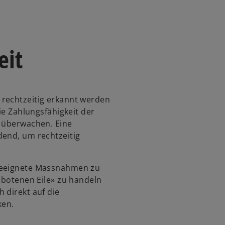
i
n
e
i
eit
n
e
r
n
 rechtzeitig erkannt werden
e
die Zahlungsfähigkeit der
u
u überwachen. Eine
e
dend, um rechtzeitig
n
R
e
 geeignete Massnahmen zu
g
gebotenen Eile» zu handeln
i
 direkt auf die
s
ken.
t