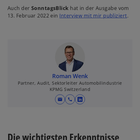
Auch der
SonntagsBlick
hat in der Ausgabe vom
w
13. Februar 2022 ein
Interview mit mir publiziert
.
i
r
d
i
n
e
i
n
Roman Wenk
e
Partner, Audit, Sektorleiter Automobilindustrie
KPMG Switzerland
r
n
mail
call
w
e
i
u
r
e
d
n
i
Die wichtigsten Erkenntnisse
R