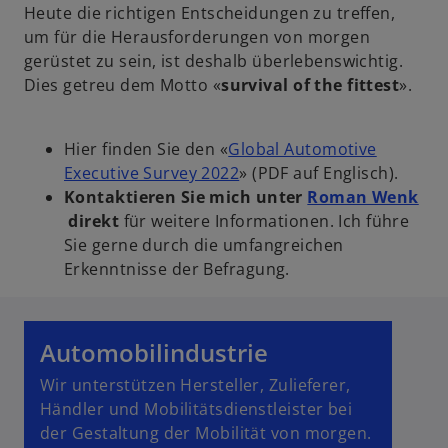
Heute die richtigen Entscheidungen zu treffen,
um für die Herausforderungen von morgen
gerüstet zu sein, ist deshalb überlebenswichtig.
Dies getreu dem Motto «
survival of the fittest
».
Hier finden Sie den «
Global Automotive
w
Executive Survey 2022
» (PDF auf Englisch).
i
Kontaktieren Sie mich unter
Roman Wenk
w
r
direkt
für weitere Informationen. Ich führe
i
d
Sie gerne durch die umfangreichen
r
i
Erkenntnisse der Befragung.
d
n
i
e
n
i
Automobilindustrie
e
n
Wir unterstützen Hersteller, Zulieferer,
i
e
Händler und Mobilitätsdienstleister bei
n
r
der Gestaltung der Mobilität von morgen.
e
n