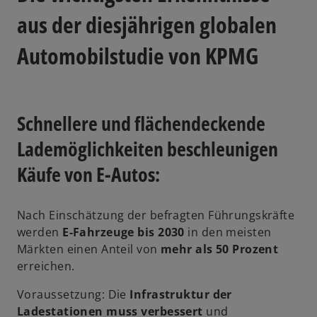
n
e
e
aus der diesjährigen globalen
g
i
i
Automobilstudie von KPMG
n
s
e
t
r
e
n
r
Schnellere und flächendeckende
e
k
u
a
Lademöglichkeiten beschleunigen
e
r
Käufe von E-Autos:
n
t
R
e
e
g
Nach Einschätzung der befragten Führungskräfte
g
e
werden
E-Fahrzeuge bis 2030
in den meisten
i
ö
Märkten einen Anteil von
mehr als 50 Prozent
s
f
erreichen.
t
f
e
Voraussetzung: Die
Infrastruktur der
n
r
Ladestationen muss verbessert
und
e