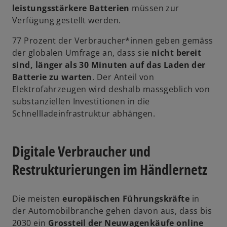
k
leistungsstärkere Batterien
müssen zur
t
a
Verfügung gestellt werden.
r
77 Prozent der Verbraucher*innen geben gemäss
t
der globalen Umfrage an, dass sie
nicht bereit
e
sind, länger als 30 Minuten auf das Laden der
g
Batterie zu warten
. Der Anteil von
e
Elektrofahrzeugen wird deshalb massgeblich von
ö
substanziellen Investitionen in die
f
Schnellladeinfrastruktur abhängen.
f
n
e
Digitale Verbraucher und
t
Restrukturierungen im Händlernetz
Die meisten
europäischen Führungskräfte
in
der Automobilbranche gehen davon aus, dass bis
2030 ein
Grossteil der Neuwagenkäufe online