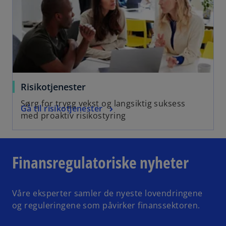
Risikotjenester
Sørg for trygg vekst og langsiktig suksess
Gå til risikotjenester
med proaktiv risikostyring
Finansregulatoriske nyheter
Våre eksperter samler de nyeste lovendringene
og reguleringene som påvirker finanssektoren.