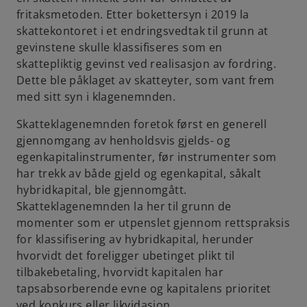
fritaksmetoden. Etter bokettersyn i 2019 la
skattekontoret i et endringsvedtak til grunn at
gevinstene skulle klassifiseres som en
skattepliktig gevinst ved realisasjon av fordring.
Dette ble påklaget av skatteyter, som vant frem
med sitt syn i klagenemnden.
Skatteklagenemnden foretok først en generell
gjennomgang av henholdsvis gjelds- og
egenkapitalinstrumenter, før instrumenter som
har trekk av både gjeld og egenkapital, såkalt
hybridkapital, ble gjennomgått.
Skatteklagenemnden la her til grunn de
momenter som er utpenslet gjennom rettspraksis
for klassifisering av hybridkapital, herunder
hvorvidt det foreligger ubetinget plikt til
tilbakebetaling, hvorvidt kapitalen har
tapsabsorberende evne og kapitalens prioritet
ved konkurs eller likvidasjon.