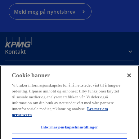
Meld meg på nyhetsbrev
Kontakt
Om oss
Cookie banner
Vi bruker informasjonskapsler for å få nettstedet vårt til å fungere
Karriere
ordentlig, tilpasse innhold og annonser, tilby funksjoner knyttet
til sosiale medier og analysere trafikken vår. Vi deler også
informasjon om din bruk av nettstedet vårt med våre partnere
o
o
o
innenfor sosiale medier, reklame og analyse.
Les mer om
p
p
p
personvern
Cookie policy
Hjelp
Juridisk
Ordliste
e
Personvern
e
e
Tilgjengelighet
n
n
n
Informasjonskapselinnstillinger
© 2026 KPMG AS and KPMG Law Advokatfirma AS, Norwegian limited
s
s
s
liability companies and a member firm of the KPMG global