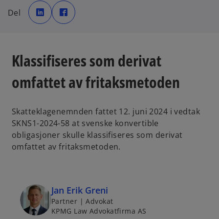
o
o
p
p
Del
e
e
n
n
s
s
i
i
n
n
a
a
n
n
Klassifiseres som derivat
e
e
w
w
t
t
a
a
omfattet av fritaksmetoden
b
b
Skatteklagenemnden fattet 12. juni 2024 i vedtak
SKNS1-2024-58 at svenske konvertible
obligasjoner skulle klassifiseres som derivat
omfattet av fritaksmetoden.
Jan Erik Greni
Partner | Advokat
KPMG Law Advokatfirma AS