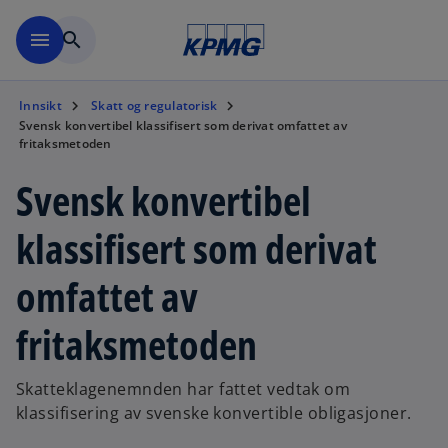
Skip to navigation
menu
search
Innsikt
Skatt og regulatorisk
Svensk konvertibel klassifisert som derivat omfattet av
fritaksmetoden
Svensk konvertibel
klassifisert som derivat
omfattet av
fritaksmetoden
Skatteklagenemnden har fattet vedtak om
klassifisering av svenske konvertible obligasjoner.