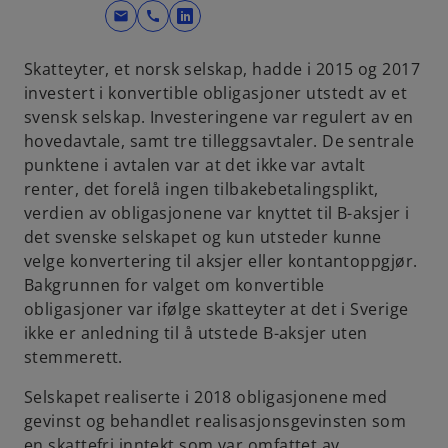
mail
call
o
p
Skatteyter, et norsk selskap, hadde i 2015 og 2017
e
investert i konvertible obligasjoner utstedt av et
n
svensk selskap. Investeringene var regulert av en
s
hovedavtale, samt tre tilleggsavtaler. De sentrale
i
punktene i avtalen var at det ikke var avtalt
n
renter, det forelå ingen tilbakebetalingsplikt,
a
verdien av obligasjonene var knyttet til B-aksjer i
n
det svenske selskapet og kun utsteder kunne
e
velge konvertering til aksjer eller kontantoppgjør.
w
Bakgrunnen for valget om konvertible
t
obligasjoner var ifølge skatteyter at det i Sverige
a
ikke er anledning til å utstede B-aksjer uten
b
stemmerett.
Selskapet realiserte i 2018 obligasjonene med
gevinst og behandlet realisasjonsgevinsten som
en skattefri inntekt som var omfattet av