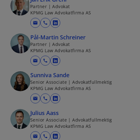
Partner | Advokat
KPMG Law Advokatfirma AS
mail
call
o
p
Pål-Martin Schreiner
e
Partner | Advokat
n
KPMG Law Advokatfirma AS
s
mail
call
i
o
n
p
Sunniva Sande
a
e
Senior Associate | Advokatfullmektig
n
n
KPMG Law Advokatfirma AS
e
s
mail
call
w
i
o
t
n
p
Julius Aass
a
a
e
Senior Associate | Advokatfullmektig
b
n
n
KPMG Law Advokatfirma AS
e
s
mail
call
w
i
o