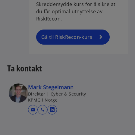
Skreddersydde kurs for å sikre at
du får optimal utnyttelse av
RiskRecon.
Gå til RiskRecon-kurs
Ta kontakt
Mark Stegelmann
Direktør | Cyber & Security
KPMG i Norge
mail
call
o
p
e
n