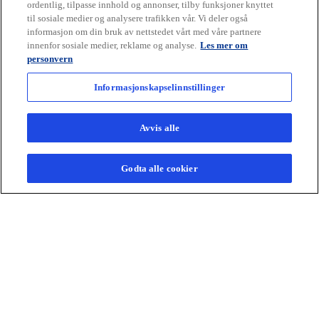
ordentlig, tilpasse innhold og annonser, tilby funksjoner knyttet
til sosiale medier og analysere trafikken vår. Vi deler også
informasjon om din bruk av nettstedet vårt med våre partnere
innenfor sosiale medier, reklame og analyse.
Les mer om
personvern
Informasjonskapselinnstillinger
Avvis alle
Godta alle cookier
Gransking og evalueringer
Integritet og etterlevelse av regelverk er
Gå til gransking og evalueringer
avgjørende for tillit.