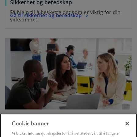
Sikkerhet og beredskap
Få hjelp til å beskytte det som er viktig for din
Gå til sikkerhet og beredskap
virksomhet
Risikotjenester
Cookie banner
Sørg for trygg vekst og langsiktig suksess med
Gå til risikotjenester
Vi bruker informasjonskapsler for å få nettstedet vårt til å fungere
proaktiv risikostyring