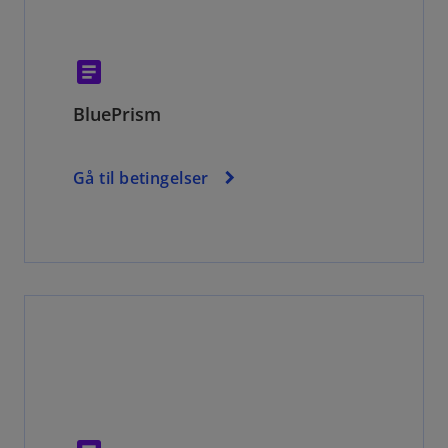
article
BluePrism
Gå til betingelser