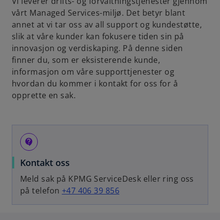
Vi leverer drifts- og forvaltningstjenester gjennom
vårt Managed Services-miljø. Det betyr blant
annet at vi tar oss av all support og kundestøtte,
slik at våre kunder kan fokusere tiden sin på
innovasjon og verdiskaping. På denne siden
finner du, som er eksisterende kunde,
informasjon om våre supporttjenester og
hvordan du kommer i kontakt for oss for å
opprette en sak.
contact_support
Kontakt oss
Meld sak på KPMG ServiceDesk eller ring oss
på telefon
+47 406 39 856