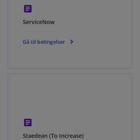
article
ServiceNow
Gå til betingelser
article
Staedean (To Increase)