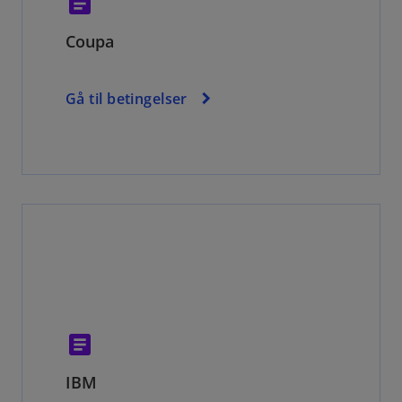
article
Coupa
Gå til betingelser
article
IBM