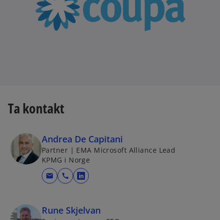
Ta kontakt
Andrea De Capitani
Partner | EMA Microsoft Alliance Lead
KPMG i Norge
mail
call
o
p
e
Rune Skjelvan
n