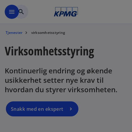
Skip to navigation
menu
search
Tjenester
virksomhetsstyring
Virksomhetsstyring
Kontinuerlig endring og økende
usikkerhet setter nye krav til
hvordan du styrer virksomheten.
Snakk med en ekspert