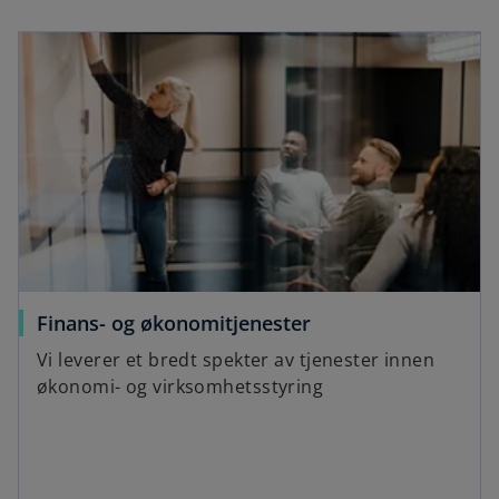
w
s
t
i
a
n
b
a
n
e
w
t
a
b
Finans- og økonomitjenester
Vi leverer et bredt spekter av tjenester innen
økonomi- og virksomhetsstyring