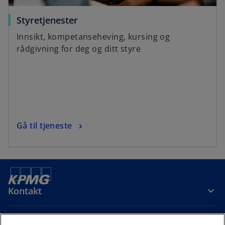
Styretjenester
Innsikt, kompetanseheving, kursing og
rådgivning for deg og ditt styre
Gå til tjeneste
Kontakt
Om oss