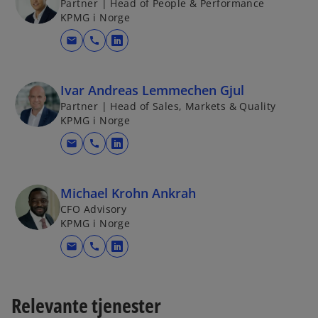
Partner | Head of People & Performance
KPMG i Norge
mail
call
o
p
e
Ivar Andreas Lemmechen Gjul
n
Partner | Head of Sales, Markets & Quality
s
KPMG i Norge
i
mail
call
n
o
a
p
n
e
Michael Krohn Ankrah
e
n
CFO Advisory
w
s
KPMG i Norge
t
i
mail
call
a
n
o
b
a
p
n
e
Relevante tjenester
e
n