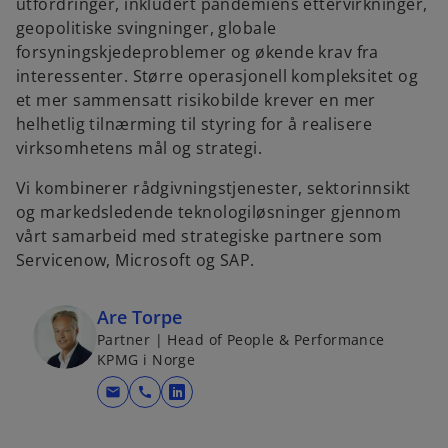
utfordringer, inkludert pandemiens ettervirkninger,
geopolitiske svingninger, globale
forsyningskjedeproblemer og økende krav fra
interessenter. Større operasjonell kompleksitet og
et mer sammensatt risikobilde krever en mer
helhetlig tilnærming til styring for å realisere
virksomhetens mål og strategi.
Vi kombinerer rådgivningstjenester, sektorinnsikt
og markedsledende teknologiløsninger gjennom
vårt samarbeid med strategiske partnere som
Servicenow, Microsoft og SAP.
Are Torpe
Partner | Head of People & Performance
KPMG i Norge
mail
call
o
p