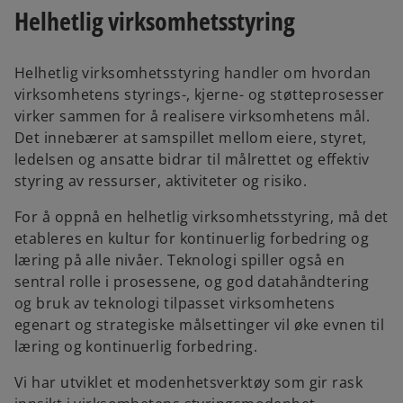
e
Helhetlig virksomhetsstyring
n
s
i
Helhetlig virksomhetsstyring handler om hvordan
n
virksomhetens styrings-, kjerne- og støtteprosesser
a
virker sammen for å realisere virksomhetens mål.
n
Det innebærer at samspillet mellom eiere, styret,
e
ledelsen og ansatte bidrar til målrettet og effektiv
w
styring av ressurser, aktiviteter og risiko.
t
For å oppnå en helhetlig virksomhetsstyring, må det
a
etableres en kultur for kontinuerlig forbedring og
b
læring på alle nivåer. Teknologi spiller også en
sentral rolle i prosessene, og god datahåndtering
og bruk av teknologi tilpasset virksomhetens
egenart og strategiske målsettinger vil øke evnen til
læring og kontinuerlig forbedring.
Vi har utviklet et modenhetsverktøy som gir rask