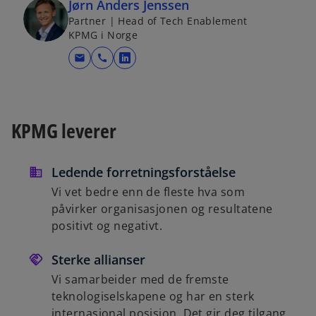
Jørn Anders Jenssen
Partner | Head of Tech Enablement
KPMG i Norge
mail
call
o
p
e
n
KPMG leverer
s
i
n
Ledende forretningsforståelse
a
Vi vet bedre enn de fleste hva som
n
påvirker organisasjonen og resultatene
e
positivt og negativt.
w
t
Sterke allianser
a
Vi samarbeider med de fremste
b
teknologiselskapene og har en sterk
internasjonal posisjon. Det gir deg tilgang