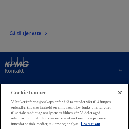
Gå til tjeneste
Kontakt
Om oss
Cookie banner
Vi bruker informasjonskapsler for å få nettstedet vårt til å fungere
Karriere
ordentlig, tilpasse innhold og annonser, tilby funksjoner knyttet
til sosiale medier og analysere trafikken vår. Vi deler også
informasjon om din bruk av nettstedet vårt med våre partnere
o
o
o
innenfor sosiale medier, reklame og analyse.
Les mer om
p
p
p