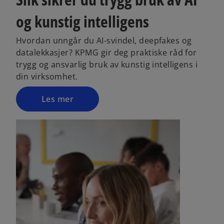
i
n
og kunstig intelligens
a
n
Hvordan unngår du AI-svindel, deepfakes og
e
datalekkasjer? KPMG gir deg praktiske råd for
w
trygg og ansvarlig bruk av kunstig intelligens i
t
din virksomhet.
a
b
Les mer