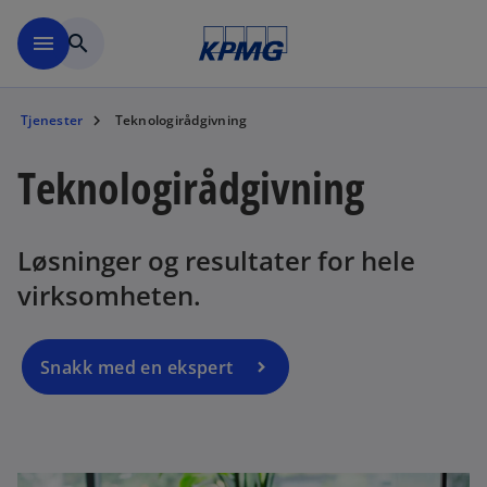
Skip to navigation
menu
search
Tjenester
Teknologirådgivning
Teknologirådgivning
Løsninger og resultater for hele
virksomheten.
Snakk med en ekspert