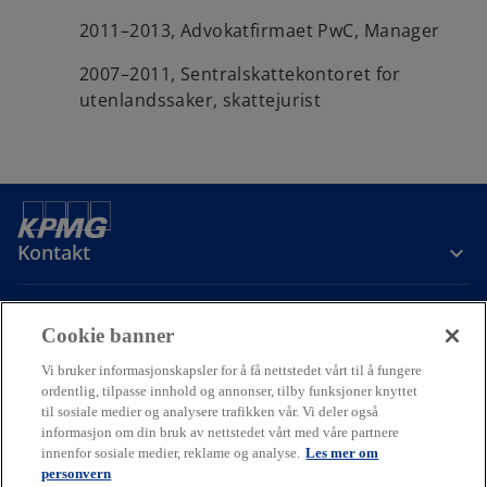
2011–2013, Advokatfirmaet PwC, Manager
2007–2011, Sentralskattekontoret for
utenlandssaker, skattejurist
Kontakt
Om oss
Cookie banner
Vi bruker informasjonskapsler for å få nettstedet vårt til å fungere
Karriere
ordentlig, tilpasse innhold og annonser, tilby funksjoner knyttet
til sosiale medier og analysere trafikken vår. Vi deler også
informasjon om din bruk av nettstedet vårt med våre partnere
o
o
o
innenfor sosiale medier, reklame og analyse.
Les mer om
p
p
p
personvern