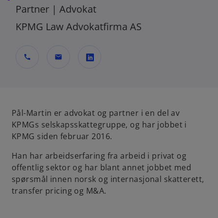
Partner | Advokat
KPMG Law Advokatfirma AS
call
mail
o
p
e
n
Pål-Martin er advokat og partner i en del av
s
KPMGs selskapsskattegruppe, og har jobbet i
i
KPMG siden februar 2016.
n
Han har arbeidserfaring fra arbeid i privat og
a
offentlig sektor og har blant annet jobbet med
n
spørsmål innen norsk og internasjonal skatterett,
e
transfer pricing og M&A.
w
t
a