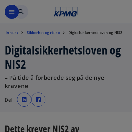
Skip to navigation
menu
search
Innsikt
Sikkerhet og risiko
Digitalsikkerhetsloven og NIS2
Digitalsikkerhetsloven og
NIS2
– På tide å forberede seg på de nye
kravene
o
o
p
p
Del
e
e
n
n
s
s
i
i
n
n
a
a
n
n
Dette krever NIS2 av
e
e
w
w