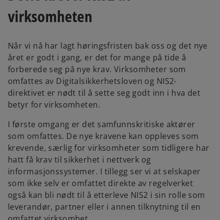
t
t
a
a
virksomheten
b
b
Når vi nå har lagt høringsfristen bak oss og det nye
året er godt i gang, er det for mange på tide å
forberede seg på nye krav. Virksomheter som
omfattes av Digitalsikkerhetsloven og NIS2-
direktivet er nødt til å sette seg godt inn i hva det
betyr for virksomheten.
I første omgang er det samfunnskritiske aktører
som omfattes. De nye kravene kan oppleves som
krevende, særlig for virksomheter som tidligere har
hatt få krav til sikkerhet i nettverk og
informasjonssystemer. I tillegg ser vi at selskaper
som ikke selv er omfattet direkte av regelverket
også kan bli nødt til å etterleve NIS2 i sin rolle som
leverandør, partner eller i annen tilknytning til en
omfattet virksomhet.