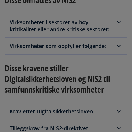
Disse omfattes av NIS2
s
i
n
Virksomheter i sektorer av høy
a
kritikalitet eller andre kritiske sektorer:
n
e
Virksomheter som oppfyller følgende:
w
t
a
Disse kravene stiller
b
Digitalsikkerhetsloven og NIS2 til
samfunnskritiske virksomheter
Krav etter Digitalsikkerhetsloven
Tilleggskrav fra NIS2-direktivet