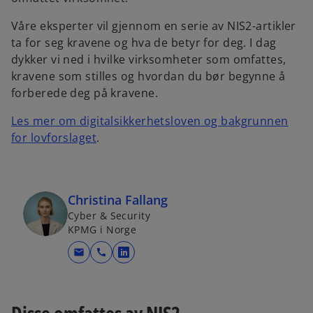
Våre eksperter vil gjennom en serie av NIS2-artikler
ta for seg kravene og hva de betyr for deg. I dag
dykker vi ned i hvilke virksomheter som omfattes,
kravene som stilles og hvordan du bør begynne å
forberede deg på kravene.
Les mer om digitalsikkerhetsloven og bakgrunnen
for lovforslaget
.
Christina Fallang
Cyber & Security
KPMG i Norge
mail
call
o
p
e
n