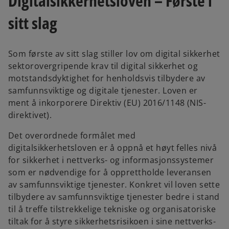
Digitalsikkerhetsloven – Første i
w
w
t
t
sitt slag
a
a
b
b
Som første av sitt slag stiller lov om digital sikkerhet
sektorovergripende krav til digital sikkerhet og
motstandsdyktighet for henholdsvis tilbydere av
samfunnsviktige og digitale tjenester. Loven er
ment å inkorporere Direktiv (EU) 2016/1148 (NIS-
direktivet).
Det overordnede formålet med
digitalsikkerhetsloven er å oppnå et høyt felles nivå
for sikkerhet i nettverks- og informasjonssystemer
som er nødvendige for å opprettholde leveransen
av samfunnsviktige tjenester. Konkret vil loven sette
tilbydere av samfunnsviktige tjenester bedre i stand
til å treffe tilstrekkelige tekniske og organisatoriske
tiltak for å styre sikkerhetsrisikoen i sine nettverks-