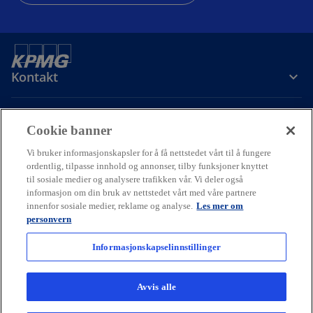
Kontakt
Om oss
Cookie banner
Vi bruker informasjonskapsler for å få nettstedet vårt til å fungere
Karriere
ordentlig, tilpasse innhold og annonser, tilby funksjoner knyttet
til sosiale medier og analysere trafikken vår. Vi deler også
informasjon om din bruk av nettstedet vårt med våre partnere
o
o
o
innenfor sosiale medier, reklame og analyse.
Les mer om
p
p
p
personvern
Cookie policy
Hjelp
Juridisk
Ordliste
e
Personvern
e
e
Tilgjengelighet
n
n
n
Informasjonskapselinnstillinger
© 2026 KPMG AS and KPMG Law Advokatfirma AS, Norwegian limited
s
s
s
liability companies and a member firm of the KPMG global
i
i
i
organization of independent member firms affiliated with KPMG
Avvis alle
International Limited, a private English company limited by
n
n
n
guarantee. All rights reserved.