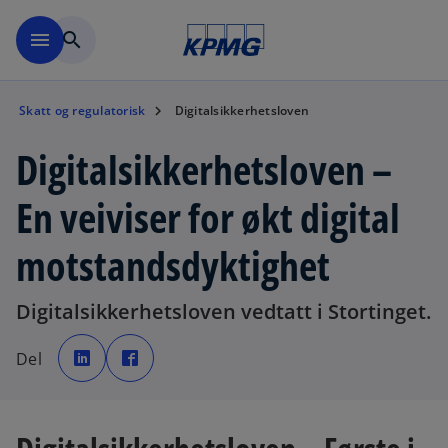
Skip to navigation
menu
search
Skatt og regulatorisk
Digitalsikkerhetsloven
Digitalsikkerhetsloven –
En veiviser for økt digital
motstandsdyktighet
Digitalsikkerhetsloven vedtatt i Stortinget.
o
o
p
p
Del
e
e
n
n
s
s
i
i
n
n
a
a
n
n
e
e