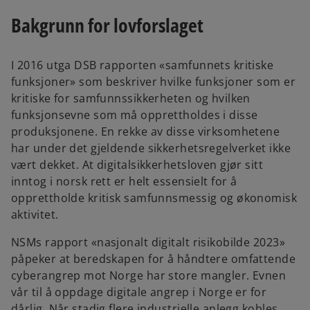
e
Bakgrunn for lovforslaget
n
s
i
I 2016 utga DSB rapporten «samfunnets kritiske
n
funksjoner» som beskriver hvilke funksjoner som er
a
kritiske for samfunnssikkerheten og hvilken
n
funksjonsevne som må opprettholdes i disse
e
produksjonene. En rekke av disse virksomhetene
w
har under det gjeldende sikkerhetsregelverket ikke
t
vært dekket. At digitalsikkerhetsloven gjør sitt
a
inntog i norsk rett er helt essensielt for å
b
opprettholde kritisk samfunnsmessig og økonomisk
aktivitet.
NSMs rapport «nasjonalt digitalt risikobilde 2023»
påpeker at beredskapen for å håndtere omfattende
cyberangrep mot Norge har store mangler. Evnen
vår til å oppdage digitale angrep i Norge er for
dårlig. Når stadig flere industrielle anlegg kobles