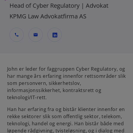
Head of Cyber Regulatory | Advokat
KPMG Law Advokatfirma AS
call
mail
o
p
e
n
John er leder for faggruppen Cyber Regulatory, og
s
har mange års erfaring innenfor rettsområder slik
i
som personvern, sikkerhetslov,
n
informasjonssikkerhet, kontraktsrett og
a
teknologi/IT-rett.
n
Han har erfaring fra og bistår klienter innenfor en
e
rekke sektorer slik som offentlig sektor, telekom,
w
teknologi, handel og energi. Han bistår både med
t
løpende rådgivning, tvisteløsning, og i dialog med
a