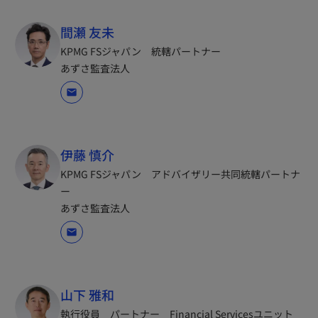
間瀬 友未
KPMG FSジャパン 統轄パートナー
あずさ監査法人
mail
伊藤 慎介
KPMG FSジャパン アドバイザリー共同統轄パートナ
ー
あずさ監査法人
mail
山下 雅和
執行役員 パートナー Financial Servicesユニット