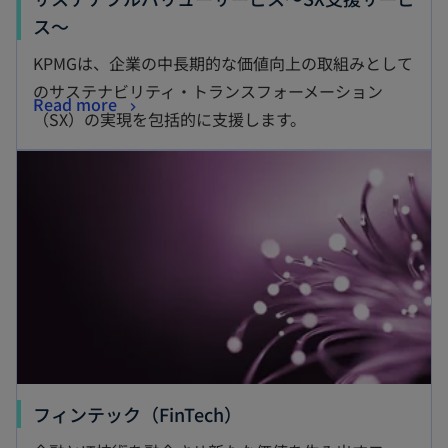
新
ス～
し
KPMGは、企業の中長期的な価値向上の取組みとして
い
のサステナビリティ・トランスフォーメーション
新
Read more
タ
（SX）の実現を包括的に支援します。
し
ブ
新しいタブで開く
い
で
タ
開
ブ
く
で
開
く
新
フィンテック（FinTech）
し