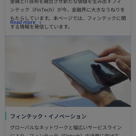
金融とIT技術を融合させ新たな価値を生み出すフィ
い
ンテック（FinTech）が今、金融界に大きなうねりを
タ
もたらしています。本ページでは、フィンテックに関
新
Read more
ブ
する情報を発信しています。
し
で
新しいタブで開く
い
開
タ
く
ブ
で
開
く
新
フィンテック・イノベーション
し
グローバルなネットワークと幅広いサービスライン
い
により、フィンテック（Fintech）の活用に向けて、