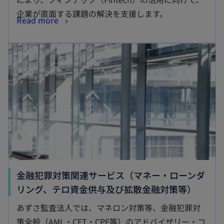
タ
企業が直面する課題の解決を支援します。
新
Read more
ブ
し
で
新しいタブで開く
い
開
タ
く
ブ
で
開
く
金融犯罪対策関連サービス（マネー・ローンダ
新
リング、テロ資金供与及び拡散金融対策等）
し
あずさ監査法人では、マネロン対策等、金融犯罪対
い
策全般（AML・CFT・CPF等）のアドバイザリー・コ