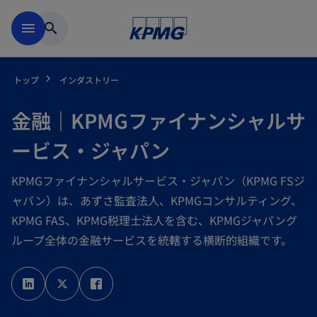
Skip to main content
menu
search
トップ
インダストリー
金融｜KPMGファイナンシャルサ
ービス・ジャパン
KPMGファイナンシャルサービス・ジャパン（KPMG FSジ
ャパン）は、あずさ監査法人、KPMGコンサルティング、
KPMG FAS、KPMG税理士法人を含む、KPMGジャパング
ループ全体の金融サービスを統轄する横断的組織です。
新
新
新
し
し
し
い
い
い
タ
タ
タ
ブ
ブ
ブ
で
で
で