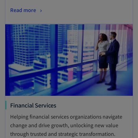
ブ
新
Read more
で
し
開
新しいタブで開く
い
く
タ
ブ
で
開
く
新
Financial Services
し
Helping financial services organizations navigate
い
change and drive growth, unlocking new value
タ
through trusted and strategic transformation.