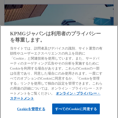
ブ
新しいタブで開く
い
で
タ
開
ブ
く
で
KPMGジャパンは利用者のプライバシー
開
を尊重します。
く
当サイトでは、訪問者及びデバイスの識別、サイト運営の有
効性やユーザーエクスペリエンスの向上を目的に
「Cookie」と関連技術を使用しています。また、サードパ
ーティのターゲティング広告やその分析を実施するために
Cookieを利用する場合があります。これらのCookieの一部
新
不動産・REIT
は任意であり、同意した場合にのみ使用されます。一度にす
べてのオプションのCookieに同意するか、「Cookieを管理
し
変動する不動産の分野において事業を展開する会社
する」リンクを使用して独自の設定を管理できます。これら
い
の用途の詳細については、オンライン・プライバシー・ステ
に対し、最新情報に基づいたプロフェッショナルサ
新
Read more
ートメントをご覧ください。
オンライン・プライバシー・
タ
ービスを提供します。
ステートメント
し
ブ
新しいタブで開く
い
Cookieを管理する
で
すべてのCookieに同意する
タ
開