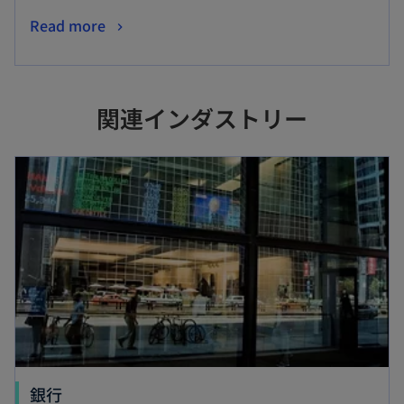
ブ
新
Read more
で
し
開
い
く
タ
関連インダストリー
ブ
で
新しいタブで開く
開
く
新
銀行