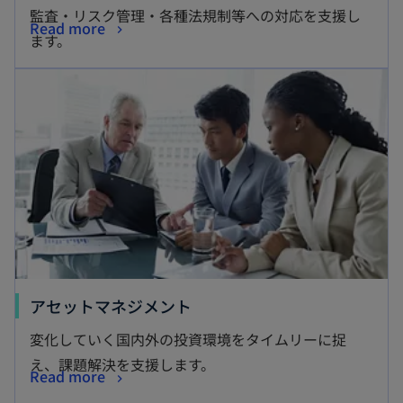
タ
監査・リスク管理・各種法規制等への対応を支援し
新
Read more
ブ
ます。
し
で
新しいタブで開く
い
開
タ
く
ブ
で
開
く
新
アセットマネジメント
し
変化していく国内外の投資環境をタイムリーに捉
い
え、課題解決を支援します。
新
Read more
タ
し