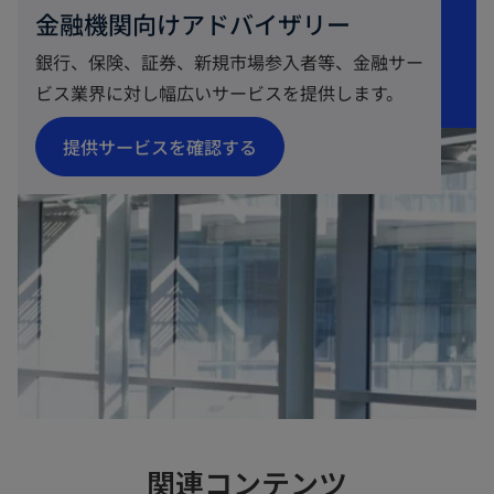
金融機関向けアドバイザリー
銀行、保険、証券、新規市場参入者等、金融サー
ビス業界に対し幅広いサービスを提供します。
新
提供サービスを確認する
し
い
タ
ブ
で
開
く
関連コンテンツ