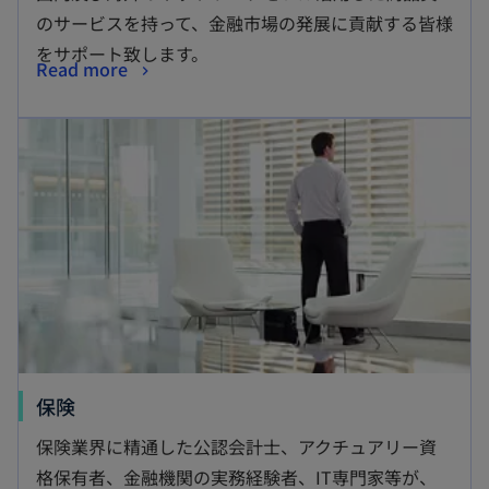
い
のサービスを持って、金融市場の発展に貢献する皆様
タ
をサポート致します。
新
Read more
ブ
し
で
新しいタブで開く
い
開
タ
く
ブ
で
開
く
新
保険
し
保険業界に精通した公認会計士、アクチュアリー資
い
格保有者、金融機関の実務経験者、IT専門家等が、