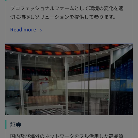
し
プロフェッショナルファームとして環境の変化を適
い
切に捕捉しソリューションを提供して参ります。
タ
新
Read more
ブ
し
で
新しいタブで開く
い
開
タ
く
ブ
で
開
く
新
証券
し
国内及び海外のネットワークをフル活用した高品質