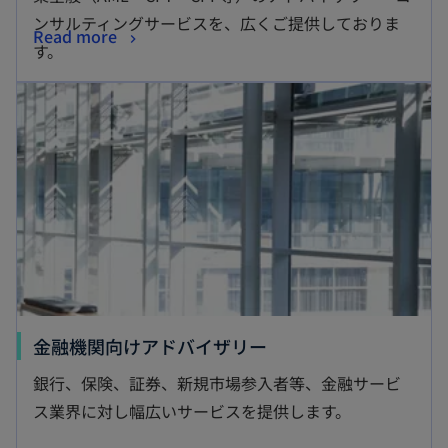
タ
ンサルティングサービスを、広くご提供しておりま
新
Read more
ブ
す。
し
で
新しいタブで開く
い
開
タ
く
ブ
で
開
く
新
金融機関向けアドバイザリー
し
銀行、保険、証券、新規市場参入者等、金融サービ
い
ス業界に対し幅広いサービスを提供します。
タ