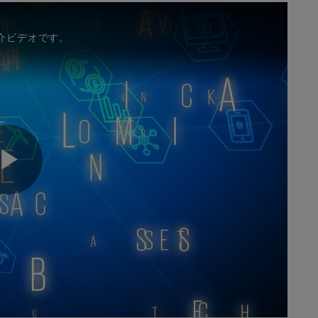
介ビデオです。
P
l