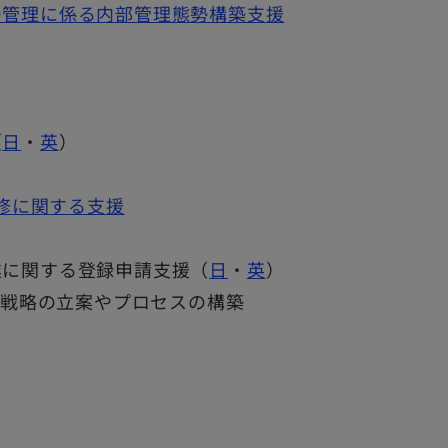
の管理に係る内部管理態勢構築支援
）
（
日
・
英
）
研修に関する支援
業に関する登録申請支援（
日
・
英
）
た戦略の立案やプロセスの構築