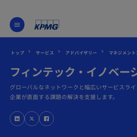
menu
トップ
サービス
アドバイザリー
マネジメント
フィンテック・イノベー
グローバルなネットワークと幅広いサービスライン
企業が直面する課題の解決を支援します。
新
新
新
し
し
し
い
い
い