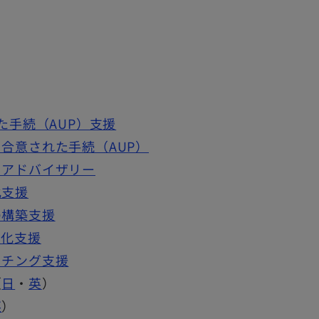
た手続（AUP）支援
合意された手続（AUP）
るアドバイザリー
化支援
の構築支援
度化支援
ッチング支援
（
日
・
英
）
英
）