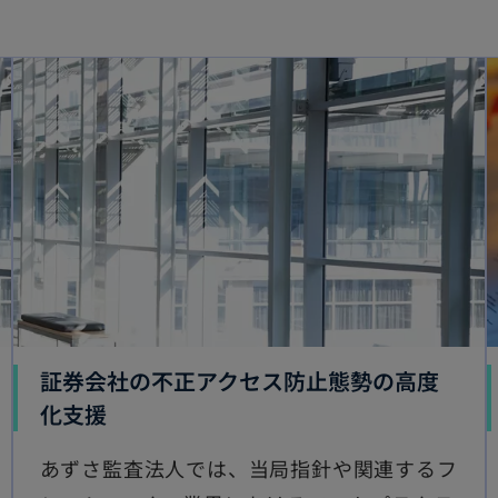
a
y
V
i
証券会社の不正アクセス防止態勢の高度
化支援
d
あずさ監査法人では、当局指針や関連するフ