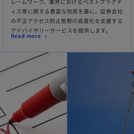
レームワーク、業界におけるベストプラクテ
ィス等に関する豊富な知見を基に、証券会社
e
の不正アクセス防止態勢の高度化を支援する
アドバイザリーサービスを提供します。
Read more
o