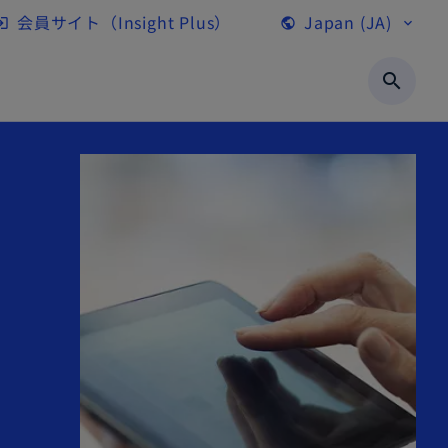
会員サイト（Insight Plus）
Japan (JA)
gin
public
expand_more
新
し
search
い
タ
ブ
で
開
く
、