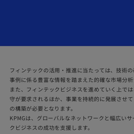
タ
タ
タ
ブ
ブ
ブ
で
で
で
開
開
開
く
く
く
フィンテックの活用・推進に当たっては、技術の
事例に係る豊富な情報を踏まえた的確な市場分析
また、フィンテックビジネスを進めていく上では
守が要求されるほか、事業を持続的に発展させて
の構築が必要となります。
KPMGは、グローバルなネットワークと幅広い
クビジネスの成功を支援します。