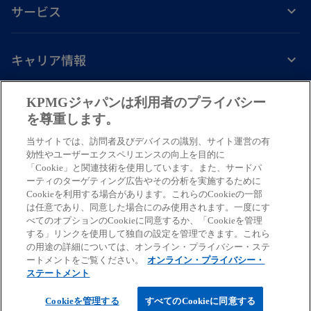
サービス
キャリア情報
新
新
新
新
新
KPMGジャパンは利用者のプライバシー
し
し
し
し
し
を尊重します。
免責事項
プライバシーポリシー
アクセシビリティー
ヘルプ
通報窓口
い
い
い
い
い
当サイトでは、訪問者及びデバイスの識別、サイト運営の有
タ
タ
タ
タ
タ
© 2026 KPMG AZSA LLC, a limited liability audit corporation
効性やユーザーエクスペリエンスの向上を目的に
ブ
ブ
ブ
ブ
ブ
「Cookie」と関連技術を使用しています。また、サードパ
incorporated under the Japanese Certified Public Accountants Law and
ーティのターゲティング広告やその分析を実施するために
a member firm of the KPMG global organization of independent member
で
で
で
で
で
Cookieを利用する場合があります。これらのCookieの一部
firms affiliated with KPMG International Limited, a private English
開
開
開
開
開
は任意であり、同意した場合にのみ使用されます。一度にす
company limited by guarantee. All rights reserved. © 2026 KPMG Tax
べてのオプションのCookieに同意するか、「Cookieを管理
く
く
く
く
く
Corporation, a tax corporation incorporated under the Japanese CPTA
する」リンクを使用して独自の設定を管理できます。これら
Law and a member firm of the KPMG global organization of independent
の用途の詳細については、オンライン・プライバシー・ステ
ートメントをご覧ください。
オンライン・プライバシー・
member firms affiliated with KPMG International Limited, a private
ステートメント
English company limited by guarantee. All rights reserved.
For more detail about the structure of the KPMG global organization
Cookieを管理する
すべてのCookieに同意する
please visit https://kpmg.com/xx/en/misc/governance.html