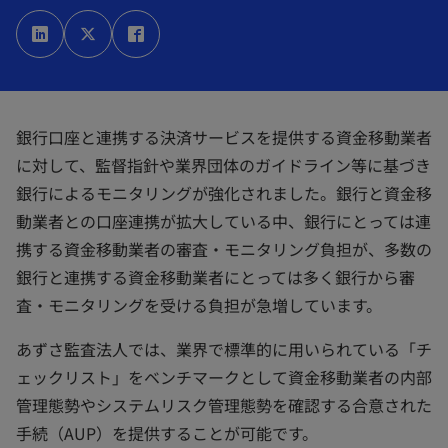
新
新
新
し
し
し
い
い
い
タ
タ
タ
ブ
ブ
ブ
で
で
で
開
開
開
く
く
く
銀行口座と連携する決済サービスを提供する資金移動業者
に対して、監督指針や業界団体のガイドライン等に基づき
銀行によるモニタリングが強化されました。銀行と資金移
動業者との口座連携が拡大している中、銀行にとっては連
携する資金移動業者の審査・モニタリング負担が、多数の
銀行と連携する資金移動業者にとっては多く銀行から審
査・モニタリングを受ける負担が急増しています。
あずさ監査法人では、業界で標準的に用いられている「チ
ェックリスト」をベンチマークとして資金移動業者の内部
管理態勢やシステムリスク管理態勢を確認する合意された
手続（AUP）を提供することが可能です。