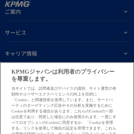
ご案内
サービス
キャリア情報
新
新
新
新
新
KPMGジャパンは利用者のプライバシー
し
し
し
し
し
を尊重します。
免責事項
プライバシーポリシー
アクセシビリティー
ヘルプ
通報窓口
い
い
い
い
い
当サイトでは、訪問者及びデバイスの識別、サイト運営の有
タ
タ
タ
タ
タ
© 2026 KPMG AZSA LLC, a limited liability audit corporation
効性やユーザーエクスペリエンスの向上を目的に
ブ
ブ
ブ
ブ
ブ
「Cookie」と関連技術を使用しています。また、サードパ
incorporated under the Japanese Certified Public Accountants Law and
ーティのターゲティング広告やその分析を実施するために
a member firm of the KPMG global organization of independent member
で
で
で
で
で
Cookieを利用する場合があります。これらのCookieの一部
firms affiliated with KPMG International Limited, a private English
開
開
開
開
開
は任意であり、同意した場合にのみ使用されます。一度にす
company limited by guarantee. All rights reserved. © 2026 KPMG Tax
べてのオプションのCookieに同意するか、「Cookieを管理
く
く
く
く
く
Corporation, a tax corporation incorporated under the Japanese CPTA
する」リンクを使用して独自の設定を管理できます。これら
Law and a member firm of the KPMG global organization of independent
の用途の詳細については、オンライン・プライバシー・ステ