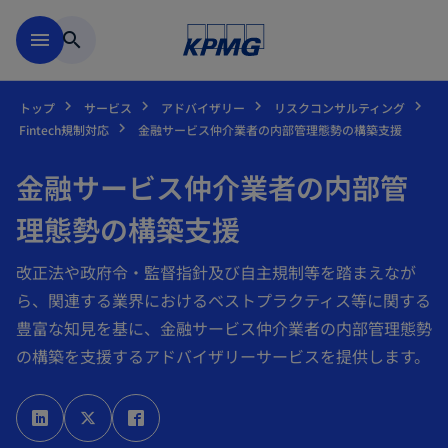
Skip to main content
menu
search
トップ
サービス
アドバイザリー
リスクコンサルティング
Fintech規制対応
金融サービス仲介業者の内部管理態勢の構築支援
金融サービス仲介業者の内部管
理態勢の構築支援
改正法や政府令・監督指針及び自主規制等を踏まえなが
ら、関連する業界におけるベストプラクティス等に関する
豊富な知見を基に、金融サービス仲介業者の内部管理態勢
の構築を支援するアドバイザリーサービスを提供します。
新
新
新
し
し
し
い
い
い
タ
タ
タ
ブ
ブ
ブ