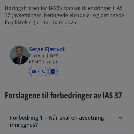
Høringsfristen for IASB’s forslag til endringer i IAS
37 (avsetninger, betingede eiendeler og betingede
forpliktelser) er 12. mars 2025.
Serge Fjærvoll
Partner | DPP
KPMG i Norge
mail
call
o
p
e
Forslagene til forbedringer av IAS 37
n
s
i
Forbedring 1 – Når skal en avsetning
n
innregnes?
a
n