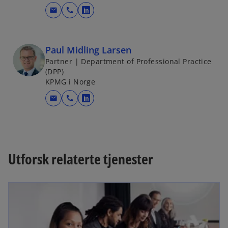
mail
call
o
p
e
Paul Midling Larsen
n
Partner | Department of Professional Practice
s
(DPP)
i
KPMG i Norge
n
mail
call
a
o
n
p
e
e
w
n
t
s
Utforsk relaterte tjenester
a
i
b
n
a
n
e
w