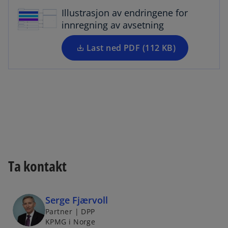
s
i
Illustrasjon av endringene for
i
n
innregning av avsetning
n
a
a
Last ned PDF (112 KB)
n
n
e
e
w
w
t
t
a
a
b
b
Ta kontakt
Serge Fjærvoll
Partner | DPP
KPMG i Norge