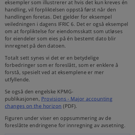
eksempler som illustrerer at hvis det kun kreves én
handling, vil forpliktelsen oppstå først når den
handlingen foretas. Det gjelder for eksempel
veiledningen i dagens IFRIC 6. Det er også eksempel
om at forpliktelse for eiendomsskatt som utløses
for eiendeler som eies på én bestemt dato blir
innregnet på den datoen.
Totalt sett synes vi det er en betydelige
forbedringer som er foreslått, som er enklere å
forstå, spesielt ved at eksemplene er mer
utfyllende.
Se også den engelske KPMG-
publikasjonen,
Provisions - Major accounting
o
changes on the horizon
(PDF).
o
p
Figuren under viser en oppsummering av de
p
e
foreslåtte endringene for innregning av avsetning.
e
n
n
s