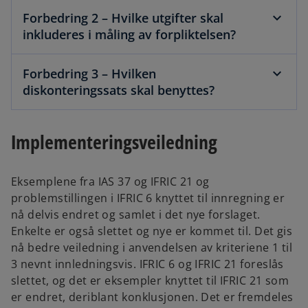
e
Forbedring 2 – Hvilke utgifter skal
w
inkluderes i måling av forpliktelsen?
t
a
Forbedring 3 – Hvilken
b
diskonteringssats skal benyttes?
Implementeringsveiledning
Eksemplene fra IAS 37 og IFRIC 21 og
problemstillingen i IFRIC 6 knyttet til innregning er
nå delvis endret og samlet i det nye forslaget.
Enkelte er også slettet og nye er kommet til. Det gis
nå bedre veiledning i anvendelsen av kriteriene 1 til
3 nevnt innledningsvis. IFRIC 6 og IFRIC 21 foreslås
slettet, og det er eksempler knyttet til IFRIC 21 som
er endret, deriblant konklusjonen. Det er fremdeles