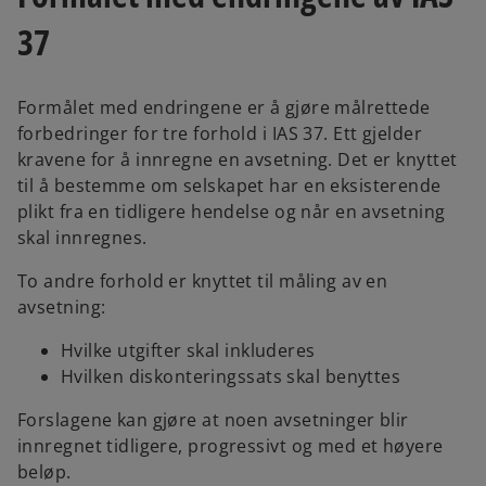
w
w
t
t
37
a
a
b
b
Formålet med endringene er å gjøre målrettede
forbedringer for tre forhold i IAS 37. Ett gjelder
kravene for å innregne en avsetning. Det er knyttet
til å bestemme om selskapet har en eksisterende
plikt fra en tidligere hendelse og når en avsetning
skal innregnes.
To andre forhold er knyttet til måling av en
avsetning:
Hvilke utgifter skal inkluderes
Hvilken diskonteringssats skal benyttes
Forslagene kan gjøre at noen avsetninger blir
innregnet tidligere, progressivt og med et høyere
beløp.