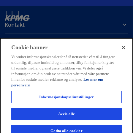
Kontakt
Om oss
Cookie banner
Vi bruker informasjonskapsler for å få nettstedet vårt til å fungere
Karriere
ordentlig, tilpasse innhold og annonser, tilby funksjoner knyttet
til sosiale medier og analysere trafikken vår. Vi deler også
informasjon om din bruk av nettstedet vårt med våre partnere
o
o
o
innenfor sosiale medier, reklame og analyse.
Les mer om
p
p
p
personvern
Cookie policy
Hjelp
Juridisk
Ordliste
e
Personvern
e
e
Tilgjengelighet
n
n
n
Informasjonskapselinnstillinger
© 2026 KPMG AS and KPMG Law Advokatfirma AS, Norwegian limited
s
s
s
liability companies and a member firm of the KPMG global
i
i
i
organization of independent member firms affiliated with KPMG
Avvis alle
International Limited, a private English company limited by
n
n
n
guarantee. All rights reserved.
a
a
a
For more detail about the structure of the KPMG global organization
Godta alle cookier
n
n
n