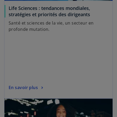
n
t
Life Sciences : tendances mondiales,
n
s
stratégies et priorités des dirigeants
o
’
u
Santé et sciences de la vie, un secteur en
o
v
profonde mutation.
u
e
v
l
r
o
e
n
d
g
a
l
n
e
s
t
u
s
En savoir plus
n
’
n
s’ouvre dans un nouvel onglet
o
o
u
u
v
v