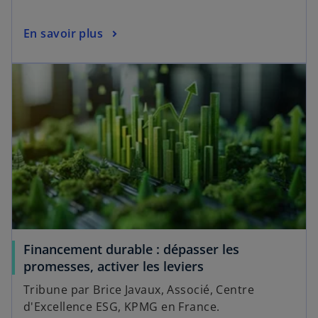
n
t
s
s
En savoir plus
u
’
n
s’ouvre dans un nouvel onglet
o
n
u
o
v
u
r
v
e
e
d
l
a
o
n
n
s
g
u
l
n
e
Financement durable : dépasser les
n
t
s
promesses, activer les leviers
o
’
u
Tribune par Brice Javaux, Associé, Centre
o
v
d'Excellence ESG, KPMG en France.
u