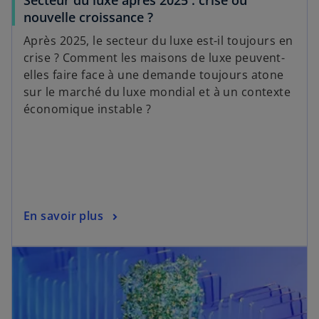
s
nouvelle croissance ?
’
Après 2025, le secteur du luxe est-il toujours en
o
crise ? Comment les maisons de luxe peuvent-
u
elles faire face à une demande toujours atone
v
sur le marché du luxe mondial et à un contexte
r
économique instable ?
e
d
a
n
s
u
s
En savoir plus
n
’
n
s’ouvre dans un nouvel onglet
o
o
u
u
v
v
r
e
e