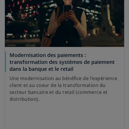
r
e
e
l
d
o
a
n
n
g
s
l
u
e
n
t
Modernisation des paiements :
n
transformation des systèmes de paiement
o
s
dans la banque et le retail
u
’
v
Une modernisation au bénéfice de l’expérience
o
e
client et au coeur de la transformation du
u
l
secteur bancaire et du retail (commerce et
v
o
distribution).
r
n
e
g
d
l
a
e