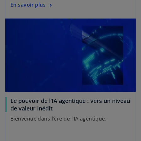
s
En savoir plus
u
’
n
s’ouvre dans un nouvel onglet
o
n
u
o
v
u
r
v
e
e
d
l
a
o
n
n
s
g
u
l
n
e
Le pouvoir de l’IA agentique : vers un niveau
n
t
s
de valeur inédit
o
’
u
Bienvenue dans l’ère de l’IA agentique.
o
v
u
e
v
l