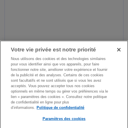
e
v
l
r
o
e
n
d
g
a
l
n
e
s
t
Votre vie privée est notre priorité
u
s
En savoir plus
Nous utilisons des cookies et des technologies similaires
n
pour vous identifier ainsi que vos appareils, pour faire
’
n
fonctionner notre site, améliorer votre expérience et fournir
s’ouvre dans un nouvel onglet
o
o
de la publicité et des analyses. Certains de ces cookies
u
sont facultatifs et ne sont utilisés que si vous les avez
u
v
acceptés. Vous pouvez accepter tous nos cookies
v
optionnels en même temps ou gérer vos préférences via le
r
e
lien « paramètres des cookies ». Consultez notre politique
e
l
de confidentialité en ligne pour plus
d
d’informations.
Politique de confidentialité
o
a
n
Paramètres des cookies
n
g
s