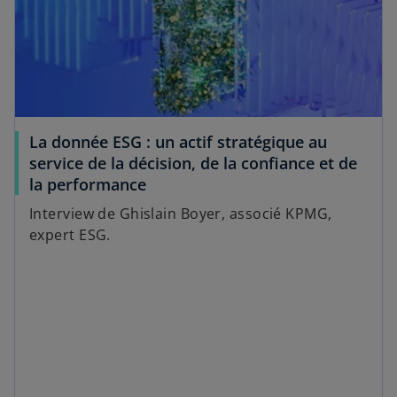
l
d
o
a
n
n
g
s
l
u
e
n
t
La donnée ESG : un actif stratégique au
n
service de la décision, de la confiance et de
o
s
la performance
u
’
v
Interview de Ghislain Boyer, associé KPMG,
o
e
expert ESG.
u
l
v
o
r
n
e
g
d
l
a
e
n
t
s