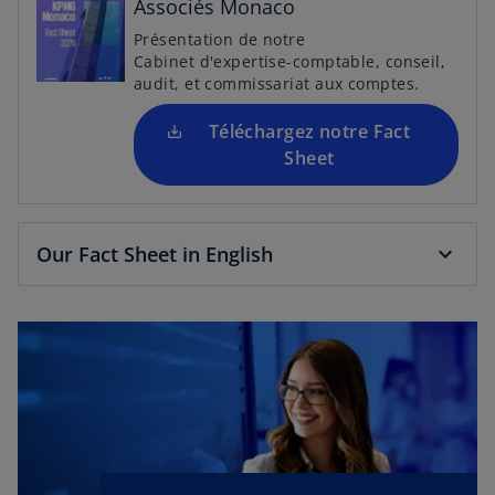
Associés Monaco
a
n
Présentation de notre
Cabinet d'expertise-comptable, conseil,
s
audit, et commissariat aux comptes.
u
n
Téléchargez notre Fact
n
Sheet
o
u
v
e
Our Fact Sheet in English
l
o
n
g
l
e
t