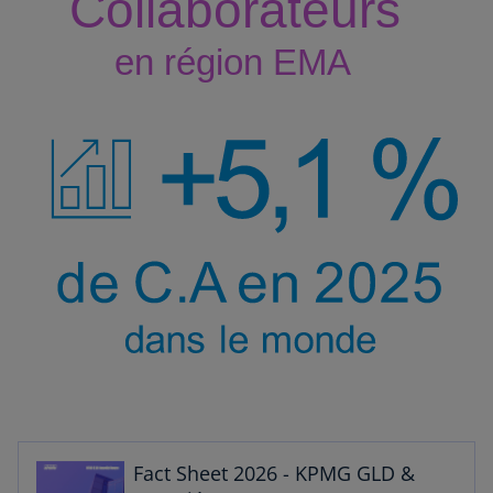
s
’
o
u
v
r
e
Fact Sheet 2026 - KPMG GLD &
d