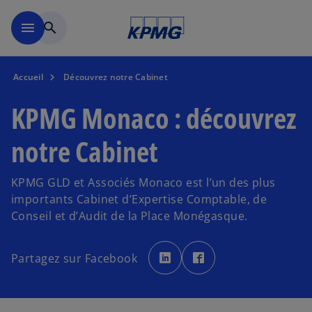
Accéder au contenu principa
menu
search
Accueil
Découvrez notre Cabinet
KPMG Monaco : découvrez
notre Cabinet
KPMG GLD et Associés Monaco est l’un des plus
importants Cabinet d’Expertise Comptable, de
Conseil et d’Audit de la Place Monégasque.
s
s
’
’
Partagez sur Facebook
o
o
u
u
v
v
r
r
e
e
d
d
a
a