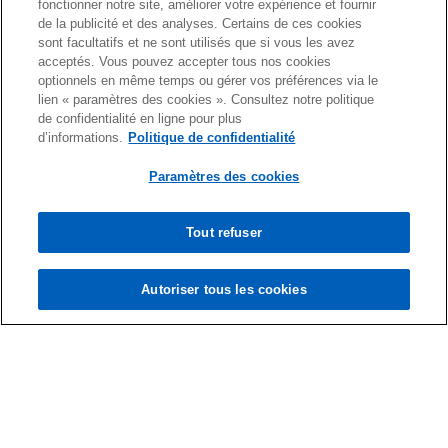
fonctionner notre site, améliorer votre expérience et fournir
de la publicité et des analyses. Certains de ces cookies
sont facultatifs et ne sont utilisés que si vous les avez
acceptés. Vous pouvez accepter tous nos cookies
optionnels en même temps ou gérer vos préférences via le
Contact
lien « paramètres des cookies ». Consultez notre politique
de confidentialité en ligne pour plus
d’informations.
Politique de confidentialité
Média
Paramètres des cookies
A propos
Tout refuser
s
s
s
s
Autoriser tous les cookies
’
’
’
’
Mentions légales
Confidentialité
o
o
Accessibilité
o
o
Cookies
Conditions Générales d’Intervention (CGI)
u
u
u
u
v
v
v
v
© 2026 KPMG GLD et Associés S.A.M., une société anonyme
r
r
r
r
monégasque d'expertise comptable et membre du réseau global
KPMG constitué de cabinets indépendants adhérents de KPMG
e
e
e
e
International Limited ("KPMG International"), une société privée à
d
d
d
d