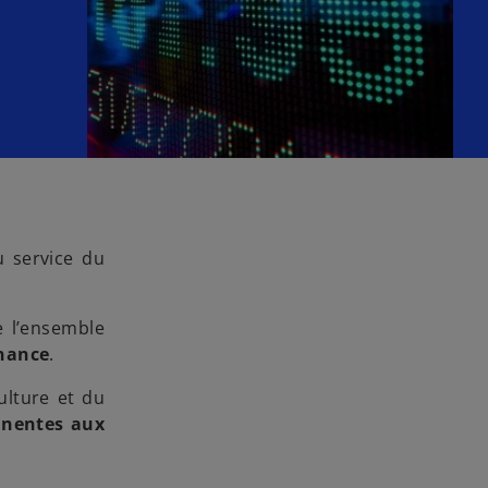
 service du
 l’ensemble
inance
.
culture et du
inentes
aux