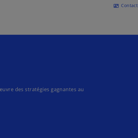
Accéder au contenu principa
Contac
contact_mail
 œuvre des stratégies gagnantes au