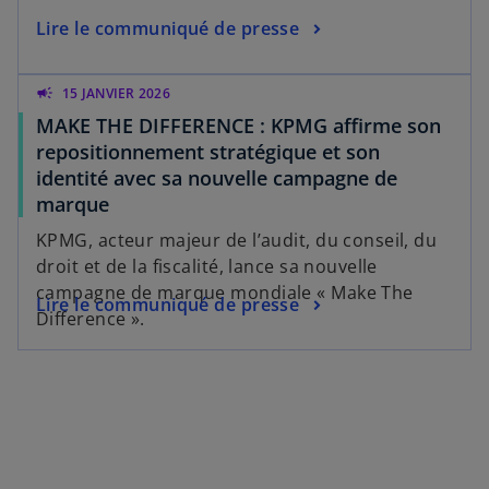
Lire le communiqué de presse
campaign
15 JANVIER 2026
MAKE THE DIFFERENCE : KPMG affirme son
repositionnement stratégique et son
identité avec sa nouvelle campagne de
marque
KPMG, acteur majeur de l’audit, du conseil, du
droit et de la fiscalité, lance sa nouvelle
campagne de marque mondiale « Make The
Lire le communiqué de presse
Difference ».