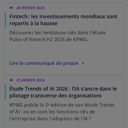
n
n
n
n
campaign
20 FÉVRIER 2026
o
o
u
u
v
v
Fintech : les investissements mondiaux sont
e
e
l
l
repartis à la hausse
o
o
n
n
Découvrez les tendances clés dans l'étude
g
g
l
l
Pulse of Fintech H2 2025 de KPMG.
e
e
t
t
Lire le communiqué de presse
campaign
23 JANVIER 2026
Étude Trends of AI 2026 : l’IA s’ancre dans le
pilotage transverse des organisations
KPMG publie la 2ᵉ édition de son étude Trends
of AI : où en sont les fonctions clés de
l'entreprise dans l'adoption de l'IA ?