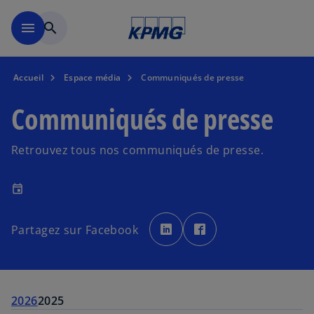
Accéder au contenu principa
menu
search
Accueil
Espace média
Communiqués de presse
Communiqués de presse
Retrouvez tous nos communiqués de presse.
event
s
s
’
’
Partagez sur Facebook
o
o
u
u
v
v
r
r
e
e
d
d
a
a
n
n
2026
2025
s
s
u
u