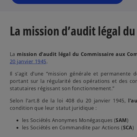
La mission d’audit légal 
La
mission d’audit légal du Commissaire aux Co
s
20 janvier 1945
.
’
Il s’agit d’une “mission générale et permanente de
o
portant sur la régularité des opérations et des com
u
statutaires régissant son fonctionnement.”
v
r
Selon l’art.8 de la loi 408 du 20 janvier 1945,
l’a
e
condition que leur statut juridique :
d
a
les Sociétés Anonymes Monégasques (
SAM
)
n
les Sociétés en Commandite par Actions (
SCA
)
s