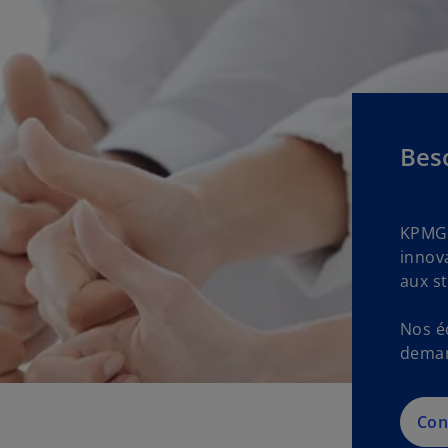
Beso
KPMG 
innova
aux s
Nos é
dema
Con