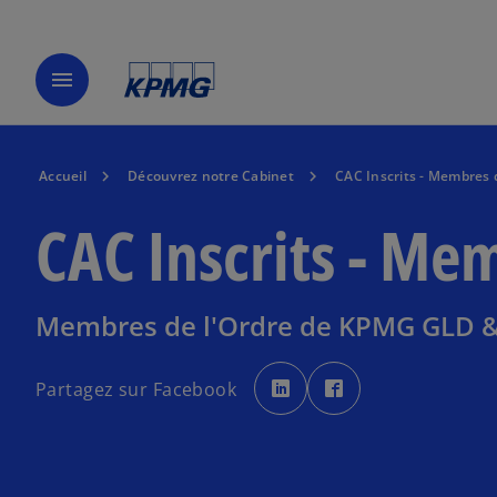
menu
Accueil
Découvrez notre Cabinet
CAC Inscrits - Membres 
CAC Inscrits - Me
Membres de l'Ordre de KPMG GLD &
s
s
’
’
Partagez sur Facebook
o
o
u
u
v
v
r
r
e
e
d
d
a
a
n
n