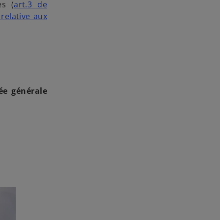
es (
art.3 de
relative aux
ée générale