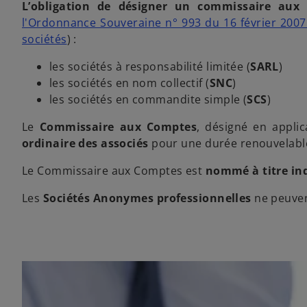
L’obligation de désigner un commissaire aux
u
l'Ordonnance Souveraine n° 993 du 16 février 2007 p
n
s
sociétés
) :
n
’
o
les sociétés à responsabilité limitée (
SARL
)
o
u
les sociétés en nom collectif (
SNC
)
u
v
les sociétés en commandite simple (
SCS
)
v
e
r
l
Le
Commissaire aux Comptes
, désigné en appli
e
o
ordinaire des associés
pour une durée renouvelable 
d
n
a
Le Commissaire aux Comptes est
nommé à titre in
g
n
l
Les
Sociétés Anonymes professionnelles
ne peuvent
s
e
u
t
n
n
o
u
v