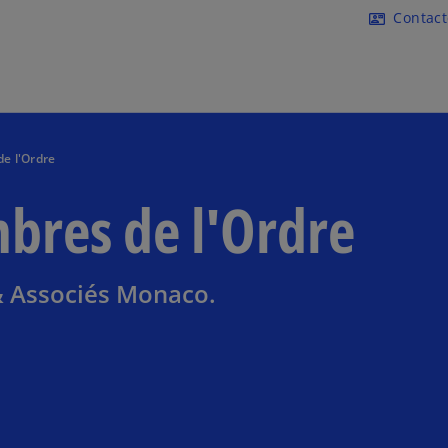
Accéder au contenu principa
Contac
contact_mail
de l'Ordre
mbres de l'Ordre
 Associés Monaco.