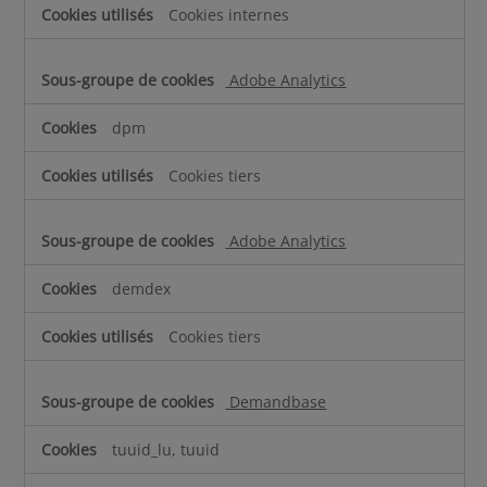
n
i
Cookies internes
s
r
d
e
e
s
Adobe Analytics
p
e
dpm
r
f
Cookies tiers
o
r
Adobe Analytics
m
a
demdex
n
c
Cookies tiers
e
Demandbase
tuuid_lu, tuuid