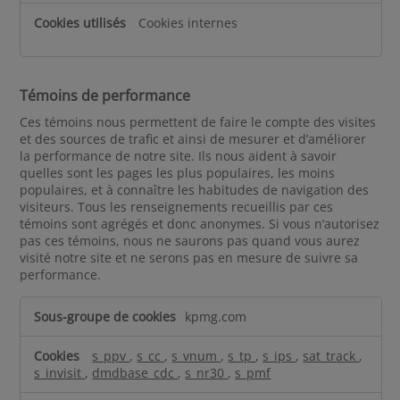
i
Cookies internes
n
s
a
b
Témoins de performance
s
Ces témoins nous permettent de faire le compte des visites
o
et des sources de trafic et ainsi de mesurer et d’améliorer
l
la performance de notre site. Ils nous aident à savoir
u
quelles sont les pages les plus populaires, les moins
m
populaires, et à connaître les habitudes de navigation des
visiteurs. Tous les renseignements recueillis par ces
e
témoins sont agrégés et donc anonymes. Si vous n’autorisez
n
pas ces témoins, nous ne saurons pas quand vous aurez
t
visité notre site et ne serons pas en mesure de suivre sa
n
performance.
é
T
c
kpmg.com
é
e
m
s
s_ppv
,
s_cc
,
s_vnum
,
s_tp
,
s_ips
,
sat_track
,
o
s
s_invisit
,
dmdbase_cdc
,
s_nr30
,
s_pmf
i
a