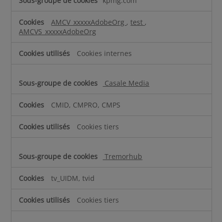
kpmg.com
é
m
AMCV_xxxxxAdobeOrg
,
test
,
o
AMCVS_xxxxxAdobeOrg
i
n
Cookies internes
s
d
e
Casale Media
c
i
CMID, CMPRO, CMPS
b
l
Cookies tiers
a
g
Tremorhub
e
tv_UIDM, tvid
Cookies tiers