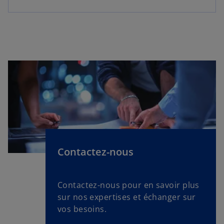
s
’
o
u
v
r
Contactez-nous
e
d
Contactez-nous pour en savoir plus
a
sur nos expertises et échanger sur
n
vos besoins.
s
u