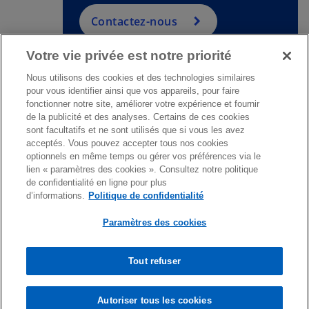
n
Contactez-nous
n
o
Votre vie privée est notre priorité
u
v
Nous utilisons des cookies et des technologies similaires
pour vous identifier ainsi que vos appareils, pour faire
e
fonctionner notre site, améliorer votre expérience et fournir
l
Contact
de la publicité et des analyses. Certains de ces cookies
o
sont facultatifs et ne sont utilisés que si vous les avez
n
acceptés. Vous pouvez accepter tous nos cookies
optionnels en même temps ou gérer vos préférences via le
Média
g
lien « paramètres des cookies ». Consultez notre politique
l
de confidentialité en ligne pour plus
e
d’informations.
Politique de confidentialité
A propos
t
Paramètres des cookies
s
s
s
s
’
’
’
’
Tout refuser
Mentions légales
Confidentialité
o
o
Accessibilité
o
o
Cookies
Conditions Générales d’Intervention (CGI)
u
u
u
u
v
v
v
v
Autoriser tous les cookies
© 2026 KPMG GLD et Associés S.A.M., une société anonyme