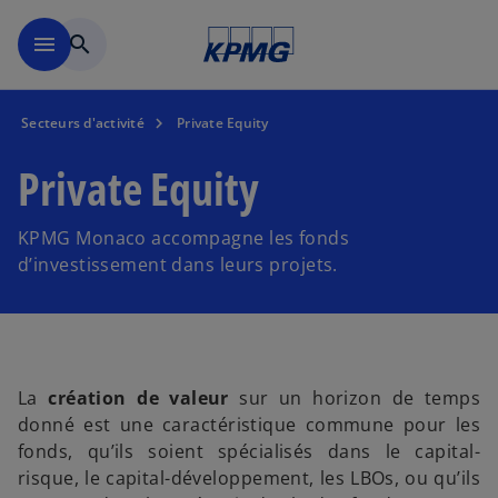
Accéder au contenu principa
menu
search
Secteurs d'activité
Private Equity
Private Equity
KPMG Monaco accompagne les fonds
d’investissement dans leurs projets.
La
création de valeur
sur un horizon de temps
donné est une caractéristique commune pour les
fonds, qu’ils soient spécialisés dans le capital-
risque, le capital-développement, les LBOs, ou qu’ils