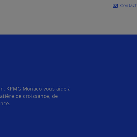
Accéder au contenu principa
Contac
contact_mail
ain, KPMG Monaco vous aide à
atière de croissance, de
ance.