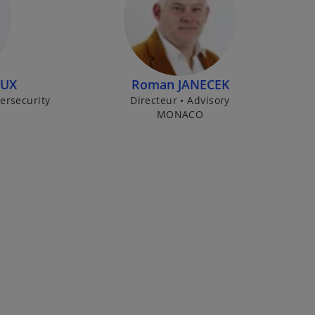
OUX
Roman JANECEK
bersecurity
Directeur • Advisory
MONACO