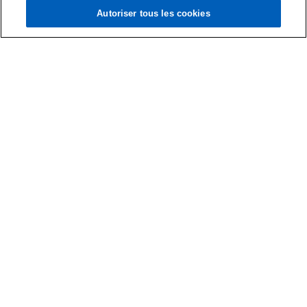
Autoriser tous les cookies
Service Juridique
Bénéficiez d’un accompagnement personnalisé
et concentrez-vous sur le développement de
vos activités en toute sérénité.
Service Juridique