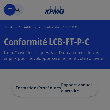
Accéder au contenu principa
menu
search
Services
Advisory
Conformité LCB-FT-P-C
Conformité LCB-FT-P-C
La maîtrise des risques & la Data au cœur de vos
enjeux pour développer sereinement votre activité.
Rapport annuel
C
Formations
Procédures
d’activité
r